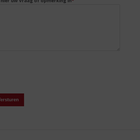
 hier uw vraag of opmerking in
*
ersturen