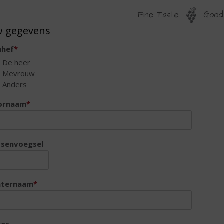
Fine Taste
Good 
ONTACTGEGEVENS
 gegevens
nhef
*
De heer
Mevrouw
Anders
ornaam
*
ssenvoegsel
hternaam
*
res