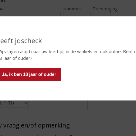
aat
Nummer
Toevoeging
stcode
Plaats
eeftijdscheck
d
ij vragen altijd naar uw leeftijd, in de winkels en ook online. Bent 
8 jaar of ouder?
ailadres
*
Ja, ik ben 18 jaar of ouder
lefoon
*
 vraag en/of opmerking