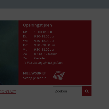
Openingstijden
Ma
:
13.00-18.00u
Di
:
9.30- 18.00 uur
Wo
:
9.30- 18.00 uur
Do
:
9.30 - 20.00 uur
Vr
:
9.30- 18.00 uur
Za
:
09.30 - 17.00 uur
Zo:
Gesloten
1e Pinksterdag zijn wij gesloten
NIEUWSBRIEF
Schrijf je hier in
Zoeken
CONTACT