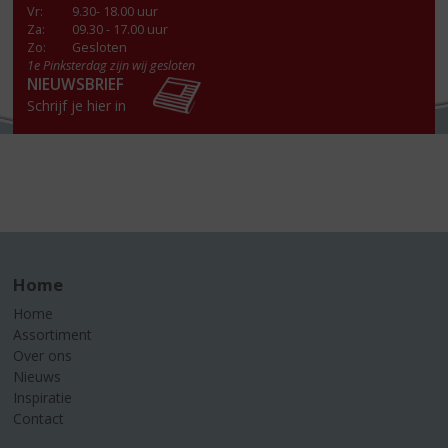
Vr
:
9.30- 18.00 uur
Za
:
09.30 - 17.00 uur
Zo:
Gesloten
1e Pinksterdag zijn wij gesloten
NIEUWSBRIEF
Schrijf je hier in
Home
Home
Assortiment
Over ons
Nieuws
Inspiratie
Contact