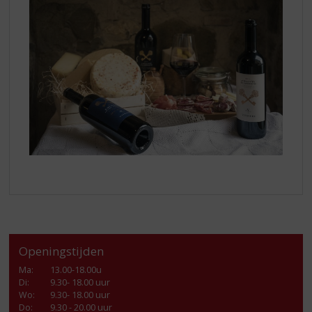
Openingstijden
Ma
:
13.00-18.00u
Di
:
9.30- 18.00 uur
Wo
:
9.30- 18.00 uur
Do
:
9.30 - 20.00 uur