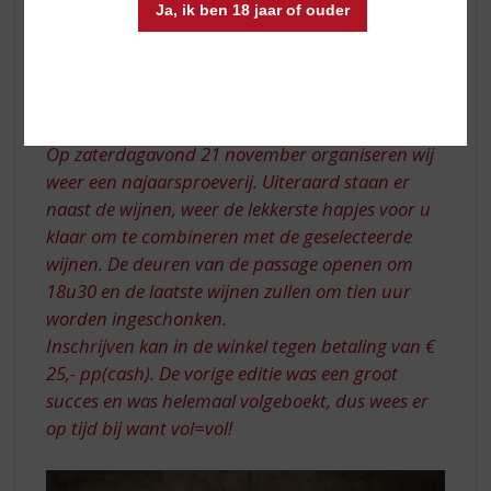
passage bij LEUK!
Ja, ik ben 18 jaar of ouder
Makelaars
WE GAAN WEER WIJNEN PROEVEN
Op zaterdagavond 21 november organiseren wij
weer een najaarsproeverij. Uiteraard staan er
naast de wijnen, weer de lekkerste hapjes voor u
klaar om te combineren met de geselecteerde
wijnen. De deuren van de passage openen om
18u30 en de laatste wijnen zullen om tien uur
worden ingeschonken.
Inschrijven kan in de winkel tegen betaling van €
25,- pp(cash). De vorige editie was een groot
succes en was helemaal volgeboekt, dus wees er
op tijd bij want vol=vol!