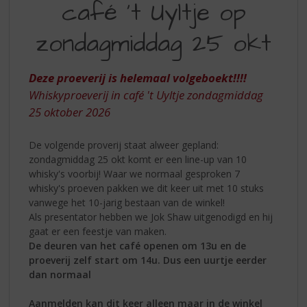
S
café 't Uyltje op
p
r
zondagmiddag 25 okt
i
n
g
Deze proeverij is helemaal volgeboekt!!!!
n
Whiskyproeverij in café 't Uyltje zondagmiddag
a
25 oktober 2026
a
r
De volgende proverij staat alweer gepland:
d
zondagmiddag 25 okt komt er een line-up van 10
e
whisky's voorbij! Waar we normaal gesproken 7
n
whisky's proeven pakken we dit keer uit met 10 stuks
a
vanwege het 10-jarig bestaan van de winkel!
v
Als presentator hebben we Jok Shaw uitgenodigd en hij
i
gaat er een feestje van maken.
g
De deuren van het café openen om 13u en de
a
proeverij zelf start om 14u. Dus een uurtje eerder
t
dan normaal
i
e
Aanmelden kan dit keer alleen maar in de winkel