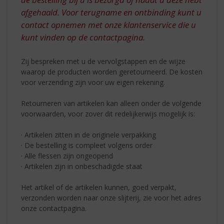
S
afgehaald. Voor terugname en ontbinding kunt u
p
r
contact opnemen met onze klantenservice die u
i
kunt vinden op de contactpagina.
n
g
Zij bespreken met u de vervolgstappen en de wijze
n
waarop de producten worden geretourneerd. De kosten
a
voor verzending zijn voor uw eigen rekening.
a
r
Retourneren van artikelen kan alleen onder de volgende
d
voorwaarden, voor zover dit redelijkerwijs mogelijk is:
e
n
· Artikelen zitten in de originele verpakking
a
· De bestelling is compleet volgens order
v
· Alle flessen zijn ongeopend
i
· Artikelen zijn in onbeschadigde staat
g
a
Het artikel of de artikelen kunnen, goed verpakt,
t
verzonden worden naar onze slijterij, zie voor het adres
i
onze contactpagina.
e