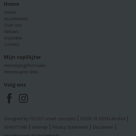
Home
Home
Assortiment
Over ons
Nieuws
Inspiratie
Contact
Mijn topSlijter
Herroepingsformulier
Interessante links
Volg ons
F
I
a
n
Designed by YOOKY smart concepts
GEEN 18 GEEN alcohol
c
s
IDIN/ITSME
sitemap
Privacy Statement
Disclaimer
Verantwoord alcoholgebruik