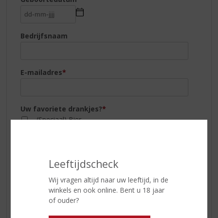
Bedrijfsnaam
E-mailadres
*
Uw favoriete drankjes?
*
(Speciaal) Bier
Rum
Champagne
Sherry
Cocktails
Leeftijdscheck
Vodka
Cognac
Wij vragen altijd naar uw leeftijd, in de
Whisky
winkels en ook online. Bent u 18 jaar
Jenever
of ouder?
Wijn
Likeuren