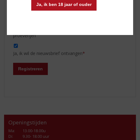
Ja, ik ben 18 jaar of ouder
Overig
Port
Graag word ik op de hoogte gehouden van
proeverijen
Ja, ik wil de nieuwsbrief ontvangen
*
Registreren
Openingstijden
Ma
:
13.00-18.00u
Di
:
9.30- 18.00 uur