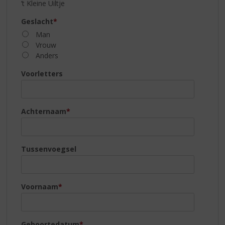
S
’t Kleine Uiltje
p
Geslacht
*
r
i
Man
n
Vrouw
g
Anders
n
Voorletters
a
a
r
d
Achternaam
*
e
n
a
v
Tussenvoegsel
i
g
a
Voornaam
*
t
i
e
Geboortedatum
*