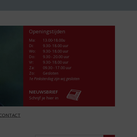
Openingstijden
Ma
:
13.00-18.00u
Di
:
9.30- 18.00 uur
Wo
:
9.30- 18.00 uur
Do
:
9.30 - 20.00 uur
Vr
:
9.30- 18.00 uur
Za
:
09.30 - 17.00 uur
Zo:
Gesloten
1e Pinksterdag zijn wij gesloten
NIEUWSBRIEF
Schrijf je hier in
CONTACT