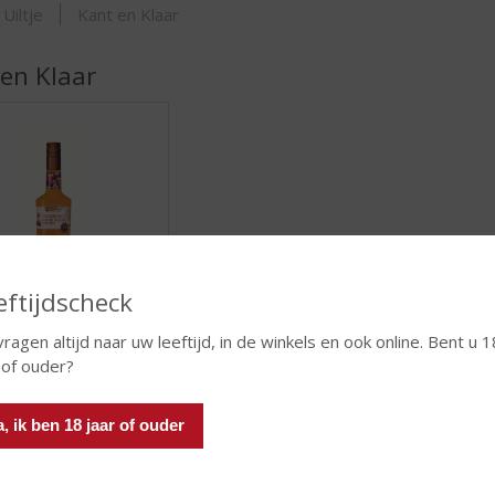
ORTIMENT
 Uiltje
Kant en Klaar
en Klaar
eftijdscheck
Cocktails
vragen altijd naar uw leeftijd, in de winkels en ook online. Bent u 1
ASSORTIMENT
 of ouder?
a, ik ben 18 jaar of ouder