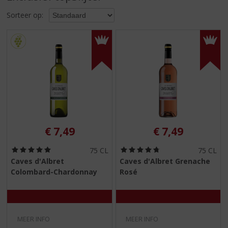
S
p
Sorteer op:
r
i
n
g
n
a
a
r
d
e
€
7,49
€
7,49
n
a
(
(
75 CL
75 CL
v
5
4
Caves d'Albret
Caves d'Albret Grenache
i
,
,
Colombard-Chardonnay
Rosé
g
0
8
/
/
a
5
5
t
)
)
i
e
MEER INFO
MEER INFO