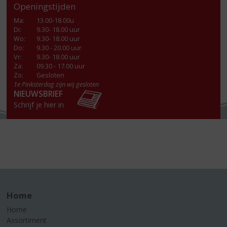
Openingstijden
Ma
:
13.00-18.00u
Di
:
9.30- 18.00 uur
Wo
:
9.30- 18.00 uur
Do
:
9.30 - 20.00 uur
Vr
:
9.30- 18.00 uur
Za
:
09.30 - 17.00 uur
Zo:
Gesloten
1e Pinksterdag zijn wij gesloten
NIEUWSBRIEF
Schrijf je hier in
Home
Home
Assortiment