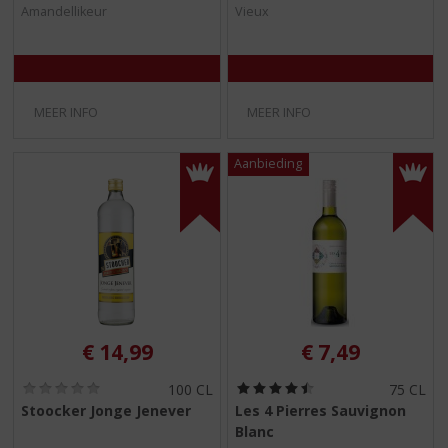
Amandellikeur
Vieux
0
0
/
/
5
5
)
)
MEER INFO
MEER INFO
€
14,99
€
7,49
(
(
100 CL
75 CL
0
4
Stoocker Jonge Jenever
Les 4 Pierres Sauvignon
,
,
Blanc
0
5