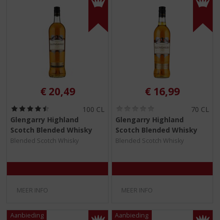
€
20,49
€
16,99
(
(
100 CL
70 CL
4
0
Glengarry Highland
Glengarry Highland
,
,
Scotch Blended Whisky
Scotch Blended Whisky
5
0
/
/
Blended Scotch Whisky
Blended Scotch Whisky
5
5
)
)
MEER INFO
MEER INFO