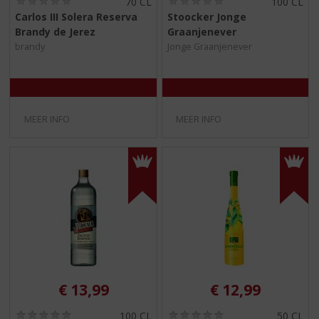
70 CL
100 CL
0
0
Carlos III Solera Reserva
Stoocker Jonge
,
,
Brandy de Jerez
Graanjenever
0
0
/
/
brandy
Jonge Graanjenever
5
5
)
)
MEER INFO
MEER INFO
€
13,99
€
12,99
(
(
100 CL
50 CL