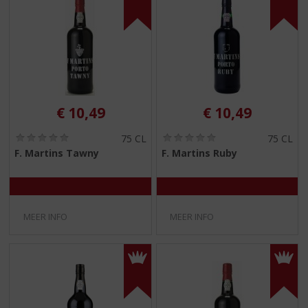
€
10,49
€
10,49
(
(
75 CL
75 CL
0
0
F. Martins Tawny
F. Martins Ruby
,
,
0
0
/
/
5
5
)
)
MEER INFO
MEER INFO