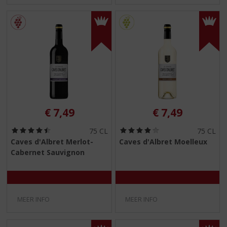
€
7,49
€
7,49
(
(
75 CL
75 CL
4
4
Caves d'Albret Merlot-
Caves d'Albret Moelleux
,
,
Cabernet Sauvignon
5
0
/
/
5
5
)
)
MEER INFO
MEER INFO