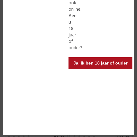
ook
(
(
75 CL
100 CL
online.
0
0
F. Martins Special Reserve
Stoocker Beerenburg
Bent
,
,
u
Friesche Beerenburg
0
0
/
/
18
5
5
jaar
)
)
of
ouder?
MEER INFO
MEER INFO
Ja, ik ben 18 jaar of ouder
€
16,99
€
15,99
(
(