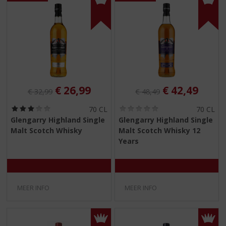
Originele prijs was:
, Huidige prijs is:
Originele prijs was:
, Huidige pri
€
26,99
€
42,49
€
32,99
€
48,49
(
(
70 CL
70 CL
3
0
Glengarry Highland Single
Glengarry Highland Single
,
,
Malt Scotch Whisky
Malt Scotch Whisky 12
0
0
/
/
Years
5
5
)
)
MEER INFO
MEER INFO