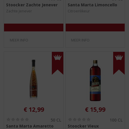
0
0
Stoocker Zachte Jenever
Santa Marta Limoncello
,
,
Zachte Jenever
Citroenlikeur
0
0
/
/
5
5
)
)
MEER INFO
MEER INFO
€
12,99
€
15,99
(
(
50 CL
100 CL
0
0
Santa Marta Amaretto
Stoocker Vieux
,
,