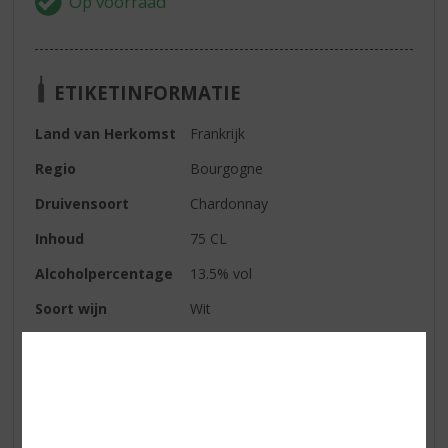
ETIKETINFORMATIE
Land van Herkomst
Frankrijk
Regio
Bourgogne
Druivensoort
Chardonnay
Inhoud
75 CL
Alcoholpercentage
13.5% vol
Soort wijn
Wit
Smaaktype Wijn
Fris & Droog
Kleur
goudgeel
Geur
complex en fijn, met gedroogd
fruit, perzik en kruiden met mooie