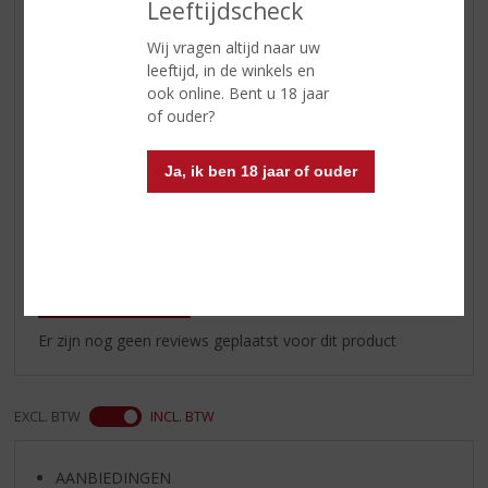
Leeftijdscheck
rijpingstonen (toast, karamel)
Smaak
droog, fruitig en een mooie
Wij vragen altijd naar uw
mineraliteit
leeftijd, in de winkels en
ook online. Bent u 18 jaar
Wijn-spijs
lekker bij gevogelte met saus, vis,
of ouder?
coquilles
Serveertip
10-12 °C
Ja, ik ben 18 jaar of ouder
Reviews
Schrijf een review
Er zijn nog geen reviews geplaatst voor dit product
EXCL. BTW
INCL. BTW
AANBIEDINGEN