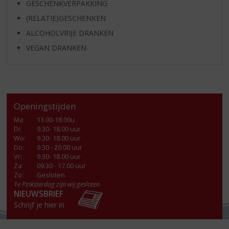
GESCHENKVERPAKKING
(RELATIE)GESCHENKEN
ALCOHOLVRIJE DRANKEN
VEGAN DRANKEN
Openingstijden
Ma
:
13.00-18.00u
Di
:
9.30- 18.00 uur
Wo
:
9.30- 18.00 uur
Do
:
9.30 - 20.00 uur
Vr
:
9.30- 18.00 uur
Za
:
09.30 - 17.00 uur
Zo:
Gesloten
1e Pinksterdag zijn wij gesloten
NIEUWSBRIEF
Schrijf je hier in