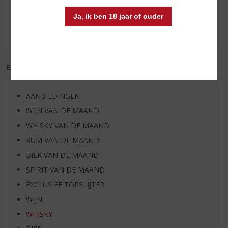
Schrijf een review
Ja, ik ben 18 jaar of ouder
Er zijn nog geen reviews geplaatst voor dit product
EXCL. BTW
INCL. BTW
AANBIEDINGEN
WIJN VAN DE MAAND
WHISKY VAN DE MAAND
RUM VAN DE MAAND
BIER VAN DE MAAND
SPIRIT VAN DE MAAND
EXCLUSIEF TOPSLIJTER
WIJN
WHISKY