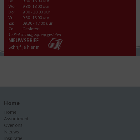
Di
:
9.30- 18.00 uur
Wo
:
9.30- 18.00 uur
Do
:
9.30 - 20.00 uur
Vr
:
9.30- 18.00 uur
Za
:
09.30 - 17.00 uur
Zo:
Gesloten
1e Pinksterdag zijn wij gesloten
NIEUWSBRIEF
Schrijf je hier in
Home
Home
Assortiment
Over ons
Nieuws
Inspiratie