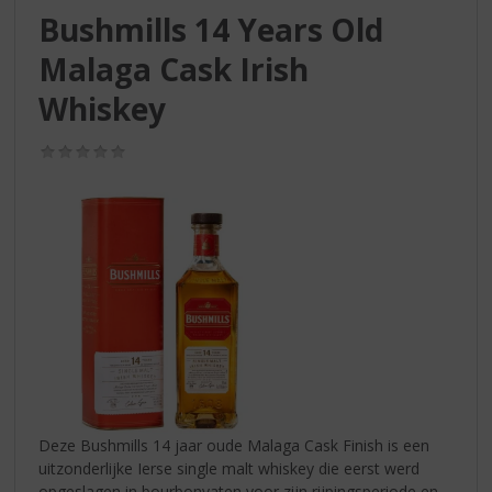
S
Bushmills 14 Years Old
p
r
Malaga Cask Irish
i
n
Whiskey
g
n
(0,0
a
/
5)
a
r
d
e
n
a
v
i
g
a
t
i
Deze Bushmills 14 jaar oude Malaga Cask Finish is een
e
uitzonderlijke Ierse single malt whiskey die eerst werd
opgeslagen in bourbonvaten voor zijn rijpingsperiode en