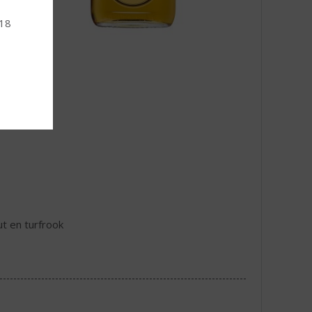
 18
t en turfrook