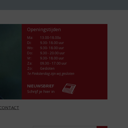
Openingstijden
Ma
:
13.00-18.00u
Di
:
9.30- 18.00 uur
Wo
:
9.30- 18.00 uur
Do
:
9.30 - 20.00 uur
Vr
:
9.30- 18.00 uur
Za
:
09.30 - 17.00 uur
Zo:
Gesloten
1e Pinksterdag zijn wij gesloten
NIEUWSBRIEF
Schrijf je hier in
CONTACT