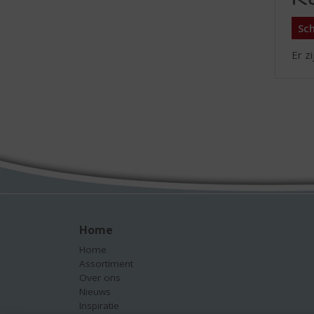
Sch
Er z
Home
Home
Assortiment
Over ons
Nieuws
Inspiratie