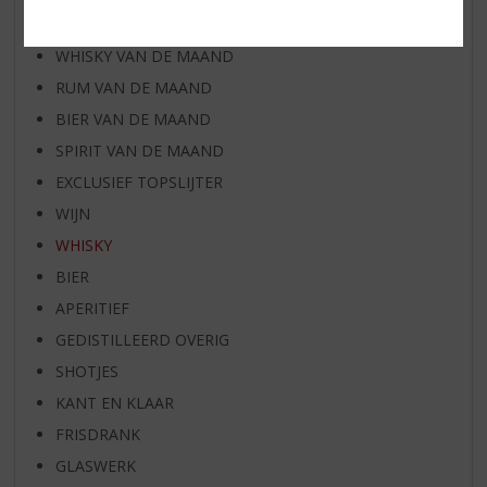
WIJN VAN DE MAAND
WHISKY VAN DE MAAND
RUM VAN DE MAAND
BIER VAN DE MAAND
SPIRIT VAN DE MAAND
EXCLUSIEF TOPSLIJTER
WIJN
WHISKY
BIER
APERITIEF
GEDISTILLEERD OVERIG
SHOTJES
KANT EN KLAAR
FRISDRANK
GLASWERK