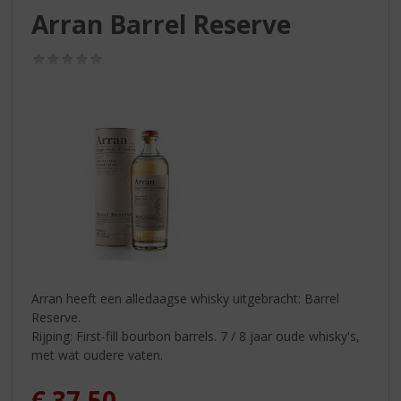
S
Arran Barrel Reserve
p
r
(0,0
i
/
n
5)
g
n
a
a
r
d
e
n
a
v
i
Arran heeft een alledaagse whisky uitgebracht: Barrel
g
Reserve.
a
Rijping: First-fill bourbon barrels. 7 / 8 jaar oude whisky's,
t
met wat oudere vaten.
i
e
€
37,50