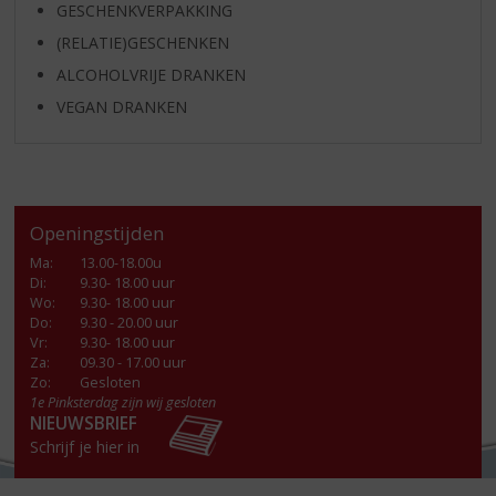
GESCHENKVERPAKKING
(RELATIE)GESCHENKEN
ALCOHOLVRIJE DRANKEN
VEGAN DRANKEN
Openingstijden
Ma
:
13.00-18.00u
Di
:
9.30- 18.00 uur
Wo
:
9.30- 18.00 uur
Do
:
9.30 - 20.00 uur
Vr
:
9.30- 18.00 uur
Za
:
09.30 - 17.00 uur
Zo:
Gesloten
1e Pinksterdag zijn wij gesloten
NIEUWSBRIEF
Schrijf je hier in