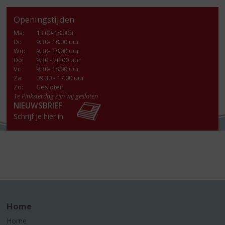
Openingstijden
Ma
:
13.00-18.00u
Di
:
9.30- 18.00 uur
Wo
:
9.30- 18.00 uur
Do
:
9.30 - 20.00 uur
Vr
:
9.30- 18.00 uur
Za
:
09.30 - 17.00 uur
Zo:
Gesloten
1e Pinksterdag zijn wij gesloten
NIEUWSBRIEF
Schrijf je hier in
Home
Home