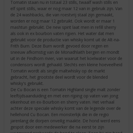
Tomatin staan nu in totaal 23 stills, twaalf wash stills en
elf spirit stills, waar er nog maar 12 van in gebruik zijn. Van
de 24 washbacks, die van roestvrij staal zijn gemaakt,
worden er nog maar 12 gebruikt. Ook wordt er maar 1
mashtun gebruikt. De new spirit laat men in refill sherry
als ook in ex bourbon vaten rijpen. Het water dat men
gebruikt voor de productie van whisky komt uit de Alt-na-
Frith Burn. Deze Burn wordt gevoed door regen en
sneeuw afkomstig van de Monadhlaith bergen en mondt
uit in de Findhorn rivier, van waaruit het koelwater voor de
condensors wordt gehaald. Slechts een kleine hoeveelheid
Tomatin wordt als single maltwhisky op de markt
gebracht, het grootste deel wordt voor de blended
whisky's gebruikt.
De Cu Bocan is een Tomatin Highland single malt zonder
leeftijdsaanduiding en met een rijping op vaten van jong
eikenhout en ex-Bourbon en sherry vaten. Het verhaal
achter deze speciale whisky komt van de legende over de
hellehond Cu Bocan. Een monsterlijk die in de regio
jarenlang de dorpen onveilig maakte. De hond werd eens
gespot door een medewerker die na eerst te zijn