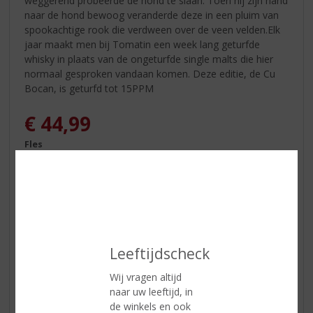
weggerend probeerde de hond te slaan. Toen hij zijn hand
naar de hond bewoog veranderde deze in een pluim van
spookachtige rook die verdween over de veen velden.Elk
jaar maakt men bij Tomatin een week lang geturfde
whisky in plaats van de ongeturfde single malts die hier
normaal gesproken vandaan komen. Deze editie, de Cu
Bocan, is geturfd tot 15PPM
€
44,99
Fles
Leeftijdscheck
ETIKETINFORMATIE
Wij vragen altijd
Land van Herkomst
Schotland
naar uw leeftijd, in
de winkels en ook
Inhoud
70 CL