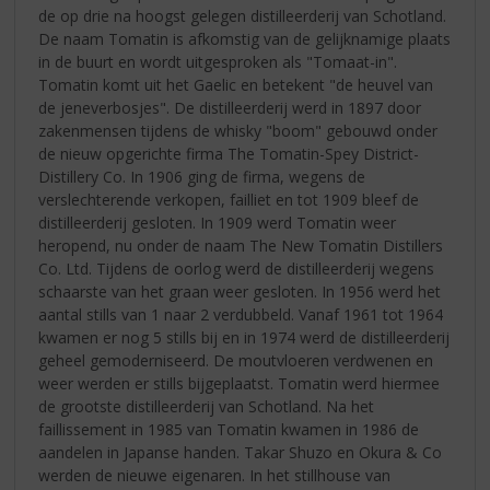
de op drie na hoogst gelegen distilleerderij van Schotland.
De naam Tomatin is afkomstig van de gelijknamige plaats
in de buurt en wordt uitgesproken als "Tomaat-in".
Tomatin komt uit het Gaelic en betekent "de heuvel van
de jeneverbosjes". De distilleerderij werd in 1897 door
zakenmensen tijdens de whisky "boom" gebouwd onder
de nieuw opgerichte firma The Tomatin-Spey District-
Distillery Co. In 1906 ging de firma, wegens de
verslechterende verkopen, failliet en tot 1909 bleef de
distilleerderij gesloten. In 1909 werd Tomatin weer
heropend, nu onder de naam The New Tomatin Distillers
Co. Ltd. Tijdens de oorlog werd de distilleerderij wegens
schaarste van het graan weer gesloten. In 1956 werd het
aantal stills van 1 naar 2 verdubbeld. Vanaf 1961 tot 1964
kwamen er nog 5 stills bij en in 1974 werd de distilleerderij
geheel gemoderniseerd. De moutvloeren verdwenen en
weer werden er stills bijgeplaatst. Tomatin werd hiermee
de grootste distilleerderij van Schotland. Na het
faillissement in 1985 van Tomatin kwamen in 1986 de
aandelen in Japanse handen. Takar Shuzo en Okura & Co
werden de nieuwe eigenaren. In het stillhouse van