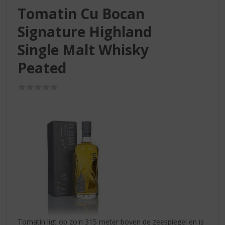
S
Tomatin Cu Bocan
p
r
Signature Highland
i
n
Single Malt Whisky
g
Peated
n
a
a
(0,0
/
r
5)
d
e
n
a
v
i
g
a
t
i
e
Tomatin ligt op zo'n 315 meter boven de zeespiegel en is