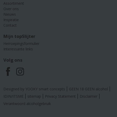
Assortiment
Over ons
Nieuws
Inspiratie
Contact
Mijn topSlijter
Herroepingsformulier
Interessante links
Volg ons
F
I
a
n
Designed by YOOKY smart concepts
GEEN 18 GEEN alcohol
c
s
IDIN/ITSME
sitemap
Privacy Statement
Disclaimer
Verantwoord alcoholgebruik
e
t