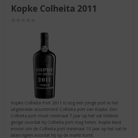
S
Kopke Colheita 2011
p
r
(0,0
i
/
n
5)
g
n
a
a
r
d
e
n
a
v
i
Kopke Colheita Port 2011 is nog een jonge port in het
g
uitgebreide assortiment Colheita port van Kopke. Een
a
Colheita port moet minimaal 7 jaar op het vat hebben
t
gerijpt voordat hij Colheita port mag heten. Kopke kiest
i
ervoor om de Colheita port minimaal 10 jaar op het vat te
e
laten rijpen voordat hij op de markt komt.