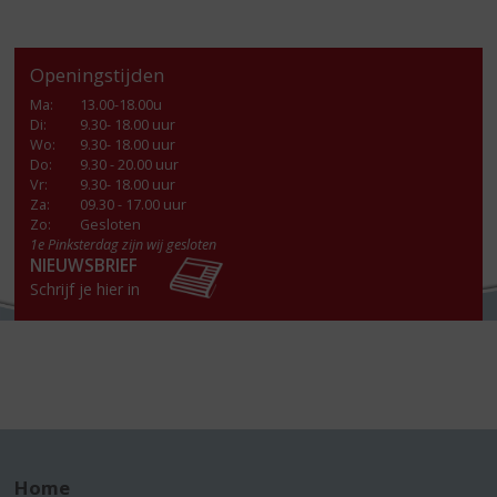
Openingstijden
Ma
:
13.00-18.00u
Di
:
9.30- 18.00 uur
Wo
:
9.30- 18.00 uur
Do
:
9.30 - 20.00 uur
Vr
:
9.30- 18.00 uur
Za
:
09.30 - 17.00 uur
Zo:
Gesloten
1e Pinksterdag zijn wij gesloten
NIEUWSBRIEF
Schrijf je hier in
Home