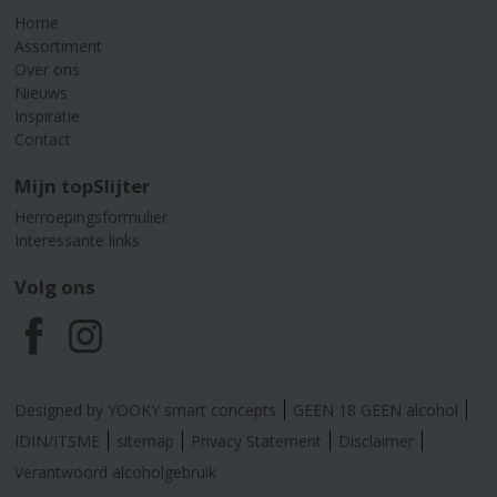
Home
Assortiment
Over ons
Nieuws
Inspiratie
Contact
Mijn topSlijter
Herroepingsformulier
Interessante links
Volg ons
F
I
a
n
Designed by YOOKY smart concepts
GEEN 18 GEEN alcohol
c
s
IDIN/ITSME
sitemap
Privacy Statement
Disclaimer
Verantwoord alcoholgebruik