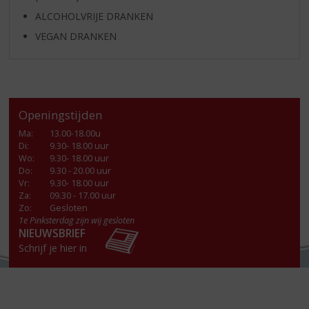
ALCOHOLVRIJE DRANKEN
VEGAN DRANKEN
Openingstijden
Ma
:
13.00-18.00u
Di
:
9.30- 18.00 uur
Wo
:
9.30- 18.00 uur
Do
:
9.30 - 20.00 uur
Vr
:
9.30- 18.00 uur
Za
:
09.30 - 17.00 uur
Zo:
Gesloten
1e Pinksterdag zijn wij gesloten
NIEUWSBRIEF
Schrijf je hier in