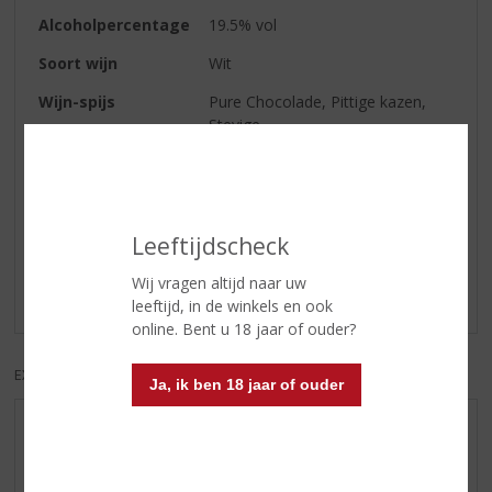
Alcoholpercentage
19.5% vol
Soort wijn
Wit
Wijn-spijs
Pure Chocolade, Pittige kazen,
Stevige
Reviews
Leeftijdscheck
Schrijf een review
Wij vragen altijd naar uw
Er zijn nog geen reviews geplaatst voor dit product
leeftijd, in de winkels en ook
online. Bent u 18 jaar of ouder?
EXCL. BTW
INCL. BTW
Ja, ik ben 18 jaar of ouder
AANBIEDINGEN
WIJN VAN DE MAAND