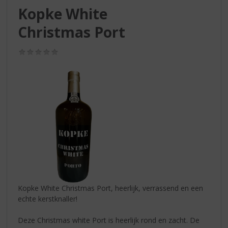
S
Kopke White
p
r
Christmas Port
i
n
(0,0
g
/
n
5)
a
a
r
d
e
n
a
v
i
g
a
Kopke White Christmas Port, heerlijk, verrassend en een
t
echte kerstknaller!
i
e
Deze Christmas white Port is heerlijk rond en zacht. De