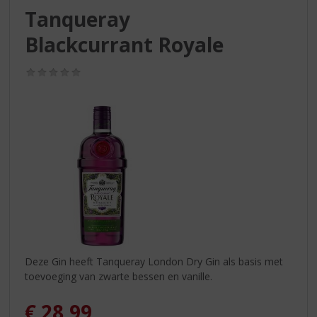
S
Tanqueray
p
r
Blackcurrant Royale
i
n
(0,0
g
/
n
5)
a
a
r
d
e
n
a
v
i
g
a
Deze Gin heeft Tanqueray London Dry Gin als basis met
t
toevoeging van zwarte bessen en vanille.
i
e
€
28,99