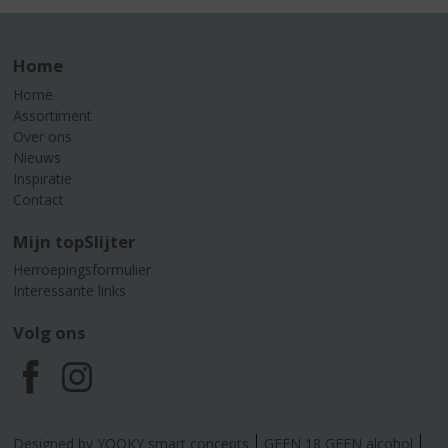
Home
Home
Assortiment
Over ons
Nieuws
Inspiratie
Contact
Mijn topSlijter
Herroepingsformulier
Interessante links
Volg ons
F
I
a
n
Designed by YOOKY smart concepts
GEEN 18 GEEN alcohol