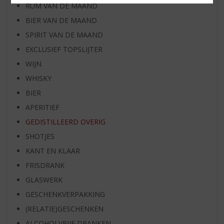
RUM VAN DE MAAND
BIER VAN DE MAAND
SPIRIT VAN DE MAAND
EXCLUSIEF TOPSLIJTER
WIJN
WHISKY
BIER
APERITIEF
GEDISTILLEERD OVERIG
SHOTJES
KANT EN KLAAR
FRISDRANK
GLASWERK
GESCHENKVERPAKKING
(RELATIE)GESCHENKEN
ALCOHOLVRIJE DRANKEN