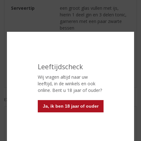
Serveertip
een groot glas vullen met ijs,
hierin 1 deel gin en 3 delen tonic,
garneren met een paar zwarte
bessen
Reviews
Leeftijdscheck
Schrijf een review
Wij vragen altijd naar uw
Er zijn nog geen reviews geplaatst voor dit product
leeftijd, in de winkels en ook
online. Bent u 18 jaar of ouder?
EXCL. BTW
INCL. BTW
Ja, ik ben 18 jaar of ouder
AANBIEDINGEN
WIJN VAN DE MAAND
WHISKY VAN DE MAAND