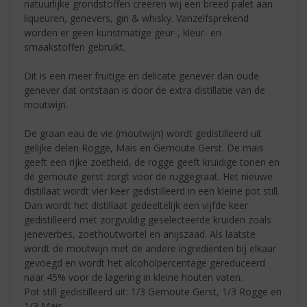
natuurlijke grondstoffen creëren wij een breed palet aan
liqueuren, genevers, gin & whisky. Vanzelfsprekend
worden er geen kunstmatige geur-, kleur- en
smaakstoffen gebruikt.
Dit is een meer fruitige en delicate genever dan oude
genever dat ontstaan is door de extra distillatie van de
moutwijn.
De graan eau de vie (moutwijn) wordt gedistilleerd uit
gelijke delen Rogge, Mais en Gemoute Gerst. De mais
geeft een rijke zoetheid, de rogge geeft kruidige tonen en
de gemoute gerst zorgt voor de ruggegraat. Het nieuwe
distillaat wordt vier keer gedistilleerd in een kleine pot still.
Dan wordt het distillaat gedeeltelijk een vijfde keer
gedistilleerd met zorgvuldig geselecteerde kruiden zoals
jeneverbes, zoethoutwortel en anijszaad. Als laatste
wordt de moutwijn met de andere ingrediënten bij elkaar
gevoegd en wordt het alcoholpercentage gereduceerd
naar 45% voor de lagering in kleine houten vaten.
Pot still gedistilleerd uit: 1/3 Gemoute Gerst, 1/3 Rogge en
1/3 Mais.