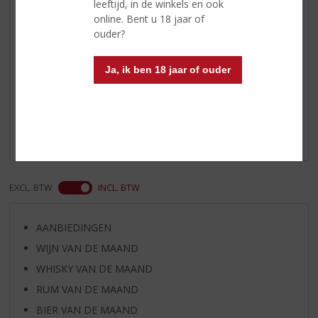
Alcoholpercentage
38% vol
leeftijd, in de winkels en ook
online. Bent u 18 jaar of
Soort jenever
Corenwijn
ouder?
Ja, ik ben 18 jaar of ouder
Reviews
Schrijf een review
Er zijn nog geen reviews geplaatst voor dit product
EXCL. BTW
INCL. BTW
AANBIEDINGEN
WIJN VAN DE MAAND
WHISKY VAN DE MAAND
RUM VAN DE MAAND
BIER VAN DE MAAND