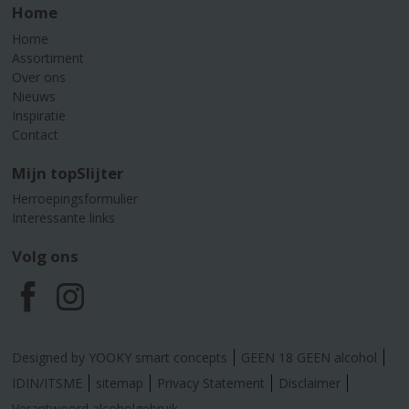
Home
Home
Assortiment
Over ons
Nieuws
Inspiratie
Contact
Mijn topSlijter
Herroepingsformulier
Interessante links
Volg ons
F
I
a
n
Designed by YOOKY smart concepts
GEEN 18 GEEN alcohol
c
s
IDIN/ITSME
sitemap
Privacy Statement
Disclaimer
Verantwoord alcoholgebruik