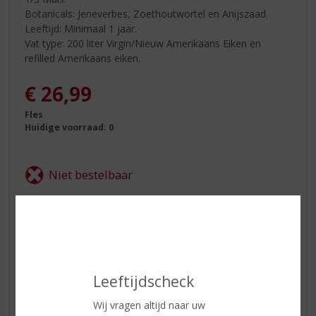
Botanicals: Jeneverbes, Zoethoutwortel en Anijszaad.
Leeftijd: Minimaal 1 jaar.
Vat type: 200 liter Virgin/Nieuw Amerikaans Eiken en
refilled Amerikaans eiken.
€
26,99
Fles
Huidige voorraad: 0
ETIKETINFORMATIE
Land van Herkomst
Nederland
Leeftijdscheck
Inhoud
100 CL
Wij vragen altijd naar uw