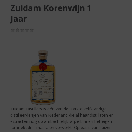
S
Zuidam Korenwijn 1
p
r
Jaar
i
n
(0,0
g
/
n
5)
a
a
r
d
e
n
a
v
i
g
a
Zuidam Distillers is één van de laatste zelfstandige
t
distilleerderijen van Nederland die al haar distillaten en
i
extracten nog op ambachtelijk wijze binnen het eigen
e
familiebedrijf maakt en verwerkt. Op basis van zuiver