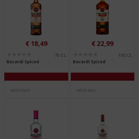
€
18,49
€
22,99
(
(
70 CL
100 CL
0
0
Bacardi Spiced
Bacardi Spiced
,
,
0
0
/
/
5
5
)
)
MEER INFO
MEER INFO