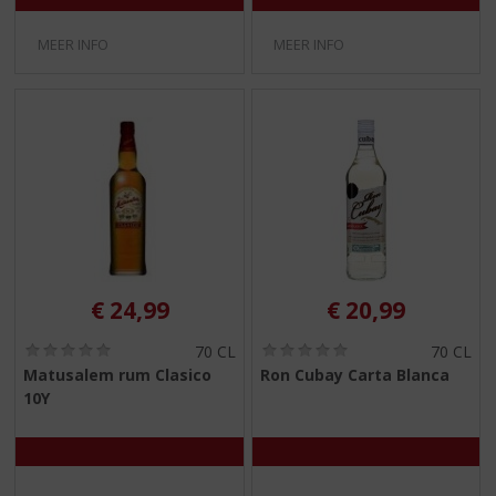
5
5
)
)
MEER INFO
MEER INFO
€
24,99
€
20,99
(
(
70 CL
70 CL
0
0
Matusalem rum Clasico
Ron Cubay Carta Blanca
,
,
10Y
0
0
/
/
5
5
)
)