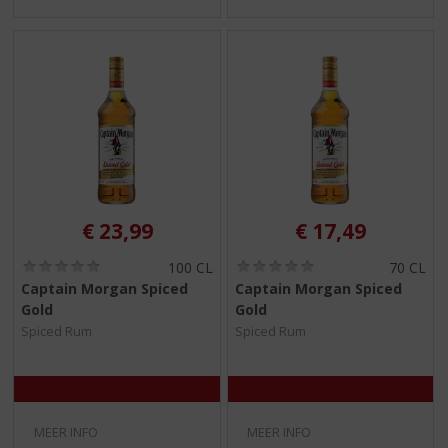
€
23,99
€
17,49
(
(
100 CL
70 CL
0
0
Captain Morgan Spiced
Captain Morgan Spiced
,
,
Gold
Gold
0
0
/
/
Spiced Rum
Spiced Rum
5
5
)
)
MEER INFO
MEER INFO