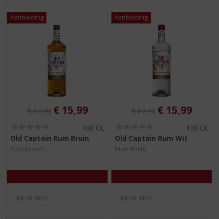
Originele prijs was:
, Huidige prijs is:
Originele prijs was:
, Huidige pri
€
15,99
€
15,99
€
17,99
€
17,99
(
(
100 CL
100 CL
0
0
Old Captain Rum Bruin
Old Captain Rum Wit
,
,
Rum Brown
Rum White
0
0
/
/
5
5
)
)
MEER INFO
MEER INFO