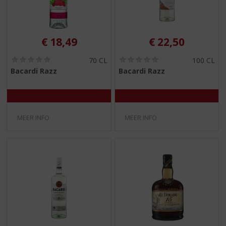
€
18,49
€
22,50
(
(
70 CL
100 CL
0
0
Bacardi Razz
Bacardi Razz
,
,
0
0
/
/
5
5
)
)
MEER INFO
MEER INFO