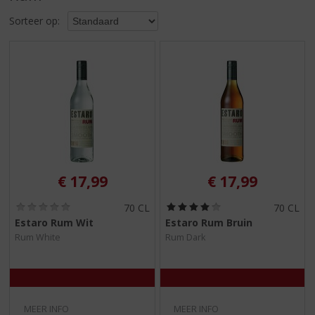
S
p
Sorteer op:
r
i
n
g
n
a
a
r
d
e
€
17,99
€
17,99
n
a
(
(
70 CL
70 CL
v
0
4
Estaro Rum Wit
Estaro Rum Bruin
i
,
,
g
Rum White
Rum Dark
0
0
/
/
a
5
5
t
)
)
i
e
MEER INFO
MEER INFO