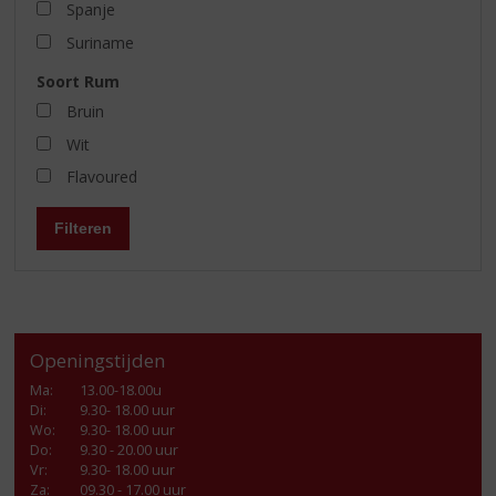
Spanje
Suriname
Soort Rum
Bruin
Wit
Flavoured
Filteren
Openingstijden
Ma
:
13.00-18.00u
Di
:
9.30- 18.00 uur
Wo
:
9.30- 18.00 uur
Do
:
9.30 - 20.00 uur
Vr
:
9.30- 18.00 uur
Za
:
09.30 - 17.00 uur