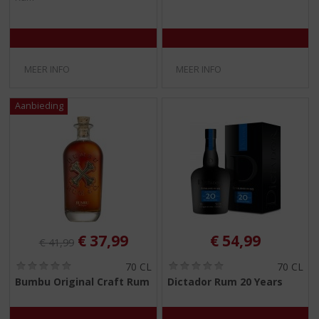
5
5
)
)
MEER INFO
MEER INFO
Originele prijs was:
, Huidige prijs is:
€
37,99
€
54,99
€
41,99
(
(
70 CL
70 CL
0
0
Bumbu Original Craft Rum
Dictador Rum 20 Years
,
,
0
0
/
/