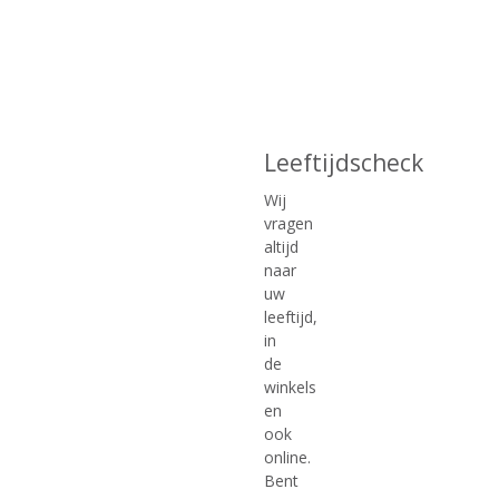
(
(
70 CL
70 CL
0
0
El Dorado Rum Cask Aged
Stroh 38%
,
,
5 Years Old
0
0
/
/
5
5
)
)
Leeftijdscheck
MEER INFO
MEER INFO
Wij
vragen
altijd
naar
uw
leeftijd,
in
de
winkels
en
ook
€
26,99
€
18,49
online.
Bent
(
(
70 CL
70 CL