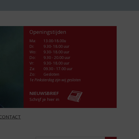
Openingstijden
Ma
:
13.00-18.00u
Di
:
9.30- 18.00 uur
Wo
:
9.30- 18.00 uur
Do
:
9.30 - 20.00 uur
Vr
:
9.30- 18.00 uur
Za
:
09.30 - 17.00 uur
Zo:
Gesloten
1e Pinksterdag zijn wij gesloten
NIEUWSBRIEF
Schrijf je hier in
CONTACT