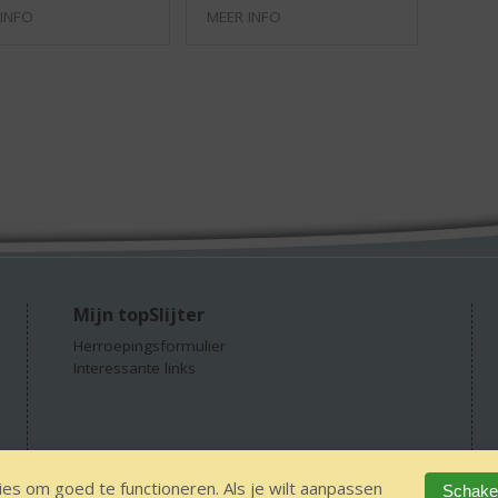
 INFO
MEER INFO
Mijn topSlijter
Herroepingsformulier
Interessante links
es om goed te functioneren. Als je wilt aanpassen
Schakel