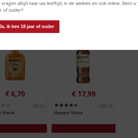
 vragen altijd naar uw leeftijd, in de winkels en ook online. Bent u
ar of ouder?
 INFO
MEER INFO
MEER 
Ja, ik ben 18 jaar of ouder
€
6,70
€
17,99
(
(
20 CL
100 CL
0
4
 Vieux
Hoppe Vieux
,
,
0
5
/
/
5
5
)
)