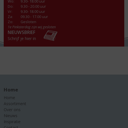
Wo
:
9.30- 18.00 uur
Do
:
9.30 - 20.00 uur
Vr
:
9.30- 18.00 uur
Za
:
09.30 - 17.00 uur
Zo:
Gesloten
1e Pinksterdag zijn wij gesloten
NIEUWSBRIEF
Schrijf je hier in
Home
Home
Assortiment
Over ons
Nieuws
Inspiratie
Contact