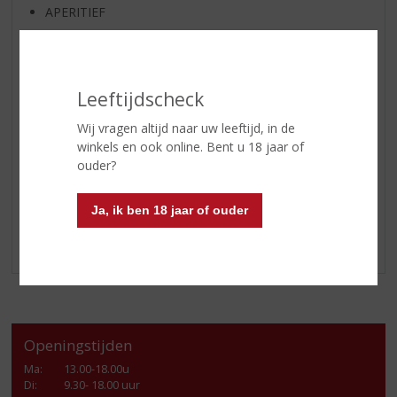
APERITIEF
GEDISTILLEERD OVERIG
SHOTJES
KANT EN KLAAR
Leeftijdscheck
FRISDRANK
Wij vragen altijd naar uw leeftijd, in de
GLASWERK
winkels en ook online. Bent u 18 jaar of
ouder?
GESCHENKVERPAKKING
(RELATIE)GESCHENKEN
Ja, ik ben 18 jaar of ouder
ALCOHOLVRIJE DRANKEN
VEGAN DRANKEN
Openingstijden
Ma
:
13.00-18.00u
Di
:
9.30- 18.00 uur