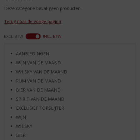
S
p
Deze categorie bevat geen producten.
r
i
Terug naar de vorige pagina
n
g
EXCL. BTW
INCL. BTW
n
a
a
AANBIEDINGEN
r
WIJN VAN DE MAAND
d
WHISKY VAN DE MAAND
e
n
RUM VAN DE MAAND
a
BIER VAN DE MAAND
v
SPIRIT VAN DE MAAND
i
g
EXCLUSIEF TOPSLIJTER
a
WIJN
t
i
WHISKY
e
BIER