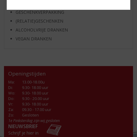
GLASWERK
GESCHENKVERPAKKING
(RELATIE)GESCHENKEN
ALCOHOLVRIJE DRANKEN
VEGAN DRANKEN
Openingstijden
Ma
:
13.00-18.00u
Di
:
9.30- 18.00 uur
Wo
:
9.30- 18.00 uur
Do
:
9.30 - 20.00 uur
Vr
:
9.30- 18.00 uur
Za
:
09.30 - 17.00 uur
Zo:
Gesloten
1e Pinksterdag zijn wij gesloten
NIEUWSBRIEF
Schrijf je hier in