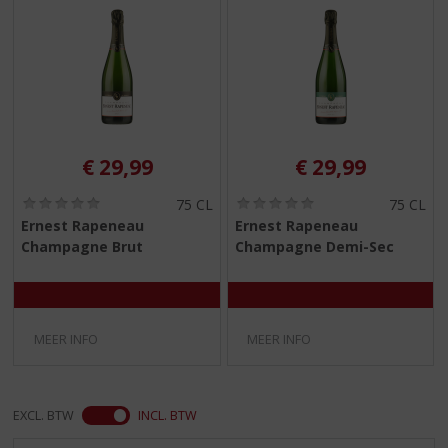
S
p
r
i
n
g
n
a
€
29,99
€
29,99
a
r
(
(
75 CL
75 CL
d
0
0
Ernest Rapeneau
Ernest Rapeneau
e
,
,
Champagne Brut
Champagne Demi-Sec
0
0
n
/
/
a
5
5
v
)
)
i
g
MEER INFO
MEER INFO
a
t
i
EXCL. BTW
INCL. BTW
e