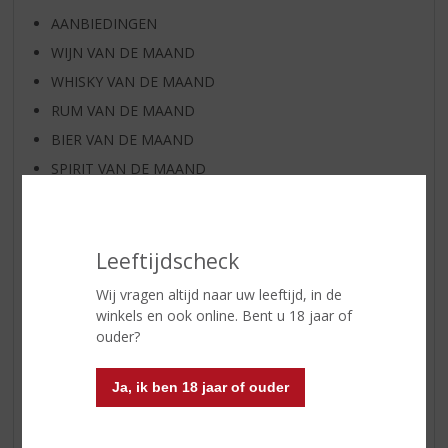
AANBIEDINGEN
WIJN VAN DE MAAND
WHISKY VAN DE MAAND
RUM VAN DE MAAND
BIER VAN DE MAAND
SPIRIT VAN DE MAAND
EXCLUSIEF TOPSLIJTER
WIJN
WHISKY
Leeftijdscheck
BIER
Wij vragen altijd naar uw leeftijd, in de
APERITIEF
winkels en ook online. Bent u 18 jaar of
ouder?
GEDISTILLEERD OVERIG
SHOTJES
Ja, ik ben 18 jaar of ouder
KANT EN KLAAR
FRISDRANK