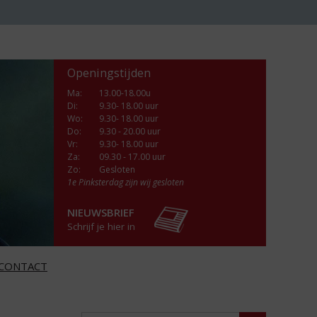
Openingstijden
Ma
:
13.00-18.00u
Di
:
9.30- 18.00 uur
Wo
:
9.30- 18.00 uur
Do
:
9.30 - 20.00 uur
Vr
:
9.30- 18.00 uur
Za
:
09.30 - 17.00 uur
Zo:
Gesloten
1e Pinksterdag zijn wij gesloten
NIEUWSBRIEF
Schrijf je hier in
CONTACT