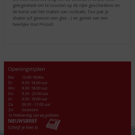
gelegenheid om te toosten op de rijke geschiedenis en
de kunst van het maken van cocktails. Dus pak je
shaker (of gewoon een glas ;-) en geniet van een
heerlijke mix! Proost!
Openingstijden
Ma
:
13.00-18.00u
Di
:
9.30- 18.00 uur
Wo
:
9.30- 18.00 uur
Do
:
9.30 - 20.00 uur
Vr
:
9.30- 18.00 uur
Za
:
09.30 - 17.00 uur
Zo:
Gesloten
1e Pinksterdag zijn wij gesloten
NIEUWSBRIEF
Schrijf je hier in