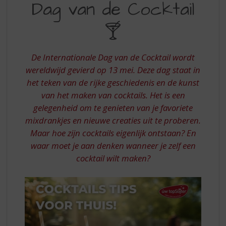
S
Dag van de Cocktail
INTERNATIONALE
p
DAG
r
🍸
i
VAN
n
DE
g
De Internationale Dag van de Cocktail wordt
n
COCKTAIL
wereldwijd gevierd op 13 mei. Deze dag staat in
a
het teken van de rijke geschiedenis en de kunst
a
van het maken van cocktails. Het is een
r
gelegenheid om te genieten van je favoriete
d
e
mixdrankjes en nieuwe creaties uit te proberen.
n
Maar hoe zijn cocktails eigenlijk ontstaan? En
a
waar moet je aan denken wanneer je zelf een
v
cocktail wilt maken?
i
g
a
t
i
e