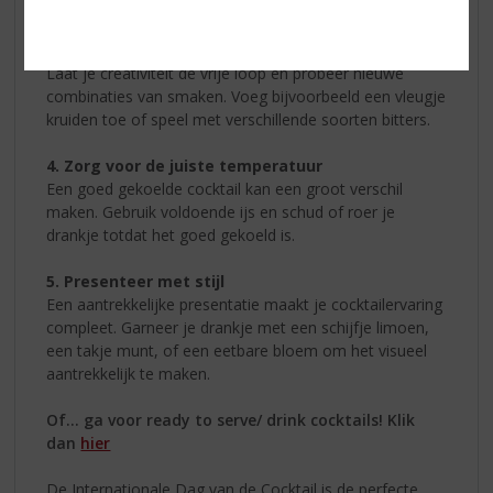
garanderen.
3. Experimenteer met smaakcombinaties
Laat je creativiteit de vrije loop en probeer nieuwe
combinaties van smaken. Voeg bijvoorbeeld een vleugje
kruiden toe of speel met verschillende soorten bitters.
4. Zorg voor de juiste temperatuur
Een goed gekoelde cocktail kan een groot verschil
maken. Gebruik voldoende ijs en schud of roer je
drankje totdat het goed gekoeld is.
5. Presenteer met stijl
Een aantrekkelijke presentatie maakt je cocktailervaring
compleet. Garneer je drankje met een schijfje limoen,
een takje munt, of een eetbare bloem om het visueel
aantrekkelijk te maken.
Of... ga voor ready to serve/ drink cocktails! Klik
dan
hier
De Internationale Dag van de Cocktail is de perfecte