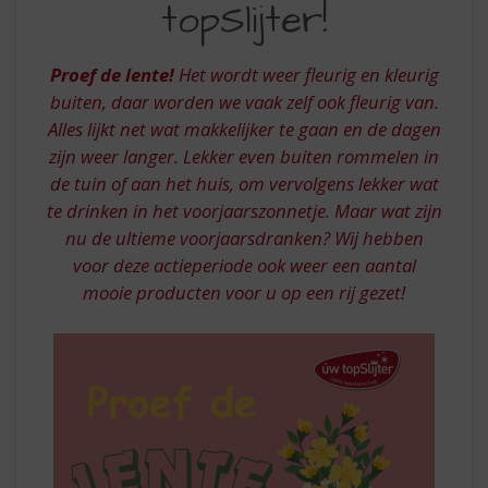
S
topSlijter!
LENTE
p
BIJ
r
i
Proef de lente!
Het wordt weer fleurig en kleurig
UW
n
buiten, daar worden we vaak zelf ook fleurig van.
TOPSLIJTER
g
Alles lijkt net wat makkelijker te gaan en de dagen
n
zijn weer langer. Lekker even buiten rommelen in
a
de tuin of aan het huis, om vervolgens lekker wat
a
r
te drinken in het voorjaarszonnetje. Maar wat zijn
d
nu de ultieme voorjaarsdranken? Wij hebben
e
voor deze actieperiode ook weer een aantal
n
mooie producten voor u op een rij gezet!
a
v
i
g
a
t
i
e