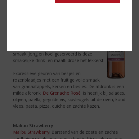
Caves d'Albret Grenache Rosé
De Rosé van Les Grandes Caves d’Albret
is
gemaakt van 100% Grenache druiven.
De
Grenache Rosé
is een heerlijke frisse,
ongecompliceerde wijn. Moderne vinificatie
met de nadruk op een fruitige, soepele
smaak. Jong en koel geserveerd is deze
smakelijke drink- en maaltijdrosé het lekkerst.
Expressieve geuren van besjes en
rozenblaadjes met een fruitige volle smaak
van granaatappels, kersen en besjes. De afdronk is een
milde afdronk.
De Grenache Rosé
is heerlijk bij salades,
olijven, paella, gegrilde vis, kipvleugels uit de oven, koud
vlees, pasta, pizza, quiche en zachte kazen.
Malibu Strawberry
Malibu Strawberry
! Barstend van de zoete en zachte
aardbeiensmaak, voeg een scheutje frisdrank toe voor