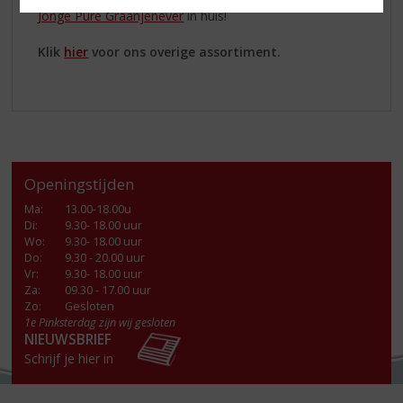
Jonge Pure Graanjenever
in huis!
Klik
hier
voor ons overige assortiment.
Openingstijden
Ma
:
13.00-18.00u
Di
:
9.30- 18.00 uur
Wo
:
9.30- 18.00 uur
Do
:
9.30 - 20.00 uur
Vr
:
9.30- 18.00 uur
Za
:
09.30 - 17.00 uur
Zo:
Gesloten
1e Pinksterdag zijn wij gesloten
NIEUWSBRIEF
Schrijf je hier in