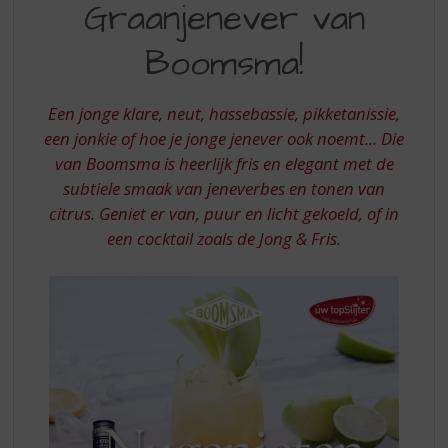
S
Graanjenever van
GRAANJENEVER
p
VAN
r
Boomsma!
i
BOOMSMA
n
g
Een jonge klare, neut, hassebassie, pikketanissie,
n
een jonkie of hoe je jonge jenever ook noemt... Die
a
van Boomsma is heerlijk fris en elegant met de
a
subtiele smaak van jeneverbes en tonen van
r
citrus. Geniet er van, puur en licht gekoeld, of in
d
e
een cocktail zoals de Jong & Fris.
n
a
v
i
g
a
t
i
e