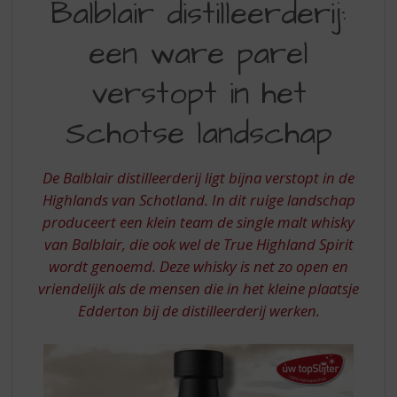
Balblair distilleerderij:
S
DISTILLEERDERIJ
p
r
een ware parel
EEN
i
WARE
n
verstopt in het
g
PAREL
n
Schotse landschap
VERSTOPT
a
a
IN
r
De Balblair distilleerderij ligt bijna verstopt in de
HET
d
Highlands van Schotland. In dit ruige landschap
e
SCHOTSE
produceert een klein team de single malt whisky
n
LANDSCHAP
van Balblair, die ook wel de True Highland Spirit
a
v
wordt genoemd. Deze whisky is net zo open en
i
vriendelijk als de mensen die in het kleine plaatsje
g
Edderton bij de distilleerderij werken.
a
t
i
e