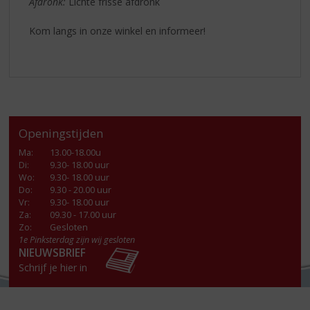
Afdronk:
Lichte frisse afdronk
Kom langs in onze winkel en informeer!
Openingstijden
Ma
:
13.00-18.00u
Di
:
9.30- 18.00 uur
Wo
:
9.30- 18.00 uur
Do
:
9.30 - 20.00 uur
Vr
:
9.30- 18.00 uur
Za
:
09.30 - 17.00 uur
Zo:
Gesloten
1e Pinksterdag zijn wij gesloten
NIEUWSBRIEF
Schrijf je hier in