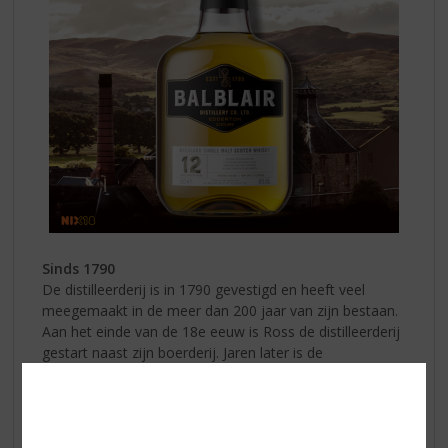
Sinds 1790
De distilleerderij is in 1790 gevestigd en heeft veel
meegemaakt in de meer dan 200 jaar van zijn bestaan.
Aan het einde van de 18e eeuw is Ross de distilleerderij
gestart naast zijn boerderij. Jaren later is de
distilleerderij verplaatst om direct aan de spoorlijn te
zijn gevestigd die vanaf Inverness door de Highlands
werd aangelegd.