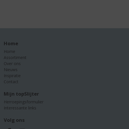
Home
Home
Assortiment
Over ons
Nieuws
Inspiratie
Contact
Mijn topSlijter
Herroepingsformulier
Interessante links
Volg ons