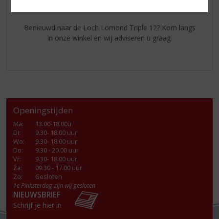
wordt bij dit product.
Benieuwd naar de Loch Lomond Triple 12? Kom langs
in onze winkel en wij adviseren u graag.
Openingstijden
Ma
:
13.00-18.00u
Di
:
9.30- 18.00 uur
Wo
:
9.30- 18.00 uur
Do
:
9.30 - 20.00 uur
Vr
:
9.30- 18.00 uur
Za
:
09.30 - 17.00 uur
Zo:
Gesloten
1e Pinksterdag zijn wij gesloten
NIEUWSBRIEF
Schrijf je hier in