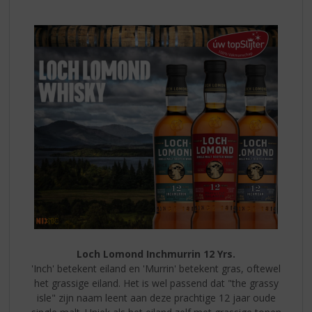
S
TRIPLE
p
12
r
i
n
g
n
a
a
r
d
e
n
a
v
i
g
a
Loch Lomond Inchmurrin 12 Yrs.
t
'Inch' betekent eiland en 'Murrin' betekent gras, oftewel
i
het grassige eiland. Het is wel passend dat "the grassy
e
isle" zijn naam leent aan deze prachtige 12 jaar oude