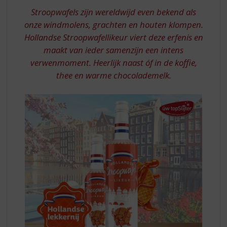
S
STROOPWAFELLIKEUR
Stroopwafels zijn wereldwijd even bekend als
p
r
onze windmolens, grachten en houten klompen.
i
Hollandse Stroopwafellikeur viert deze erfenis en
n
maakt van ieder samenzijn een intens
g
verwenmoment. Heerlijk naast óf in de koffie,
n
thee en warme chocolademelk.
a
a
r
d
e
n
a
v
i
g
a
t
i
e