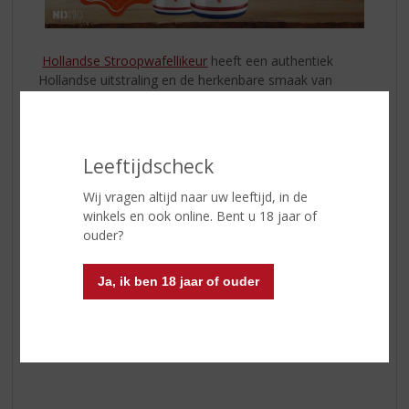
Hollandse Stroopwafellikeur
heeft een authentiek
Hollandse uitstraling en de herkenbare smaak van
ambachtelijke stroopwafels. Een fluweelzachte,
amberkleurige drank met een lichtkruidig aroma en de
rijke smaak van karamel en een vleugje kaneel.
Leeftijdscheck
Recepten
Hollandse Stroopwafellikeur kan heerlijk puur worden
Wij vragen altijd naar uw leeftijd, in de
gedronken, maar omdat de smaak zo harmonieus is, is
winkels en ook online. Bent u 18 jaar of
het ongelooflijk veelzijdig. Ontdek enkele kenmerkende
ouder?
desserts, drankjes en recepten met de
stroopwafellikeur. Klik
hier
Ja, ik ben 18 jaar of ouder
Klik
hier
voor de aanbiedingen.