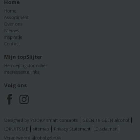
Home
Home
Assortiment
Over ons
Nieuws
Inspiratie
Contact
Mijn topSlijter
Herroepingsformulier
Interessante links
Volg ons
F
I
a
n
Designed by YOOKY smart concepts
GEEN 18 GEEN alcohol
c
s
IDIN/ITSME
sitemap
Privacy Statement
Disclaimer
Verantwoord alcoholgebruik