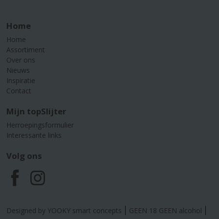
Home
Home
Assortiment
Over ons
Nieuws
Inspiratie
Contact
Mijn topSlijter
Herroepingsformulier
Interessante links
Volg ons
F
I
a
n
Designed by YOOKY smart concepts
GEEN 18 GEEN alcohol