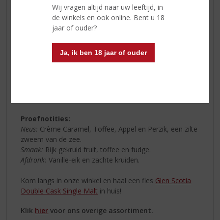
westkust van Schotland, dat de Victoriaanse
Wij vragen altijd naar uw leeftijd, in
whiskyhoofdstad van de wereld zou worden.
de winkels en ook online. Bent u 18
Campbeltown kenmerkt zich door haar standvastige en
jaar of ouder?
trotse inwoners. Deze kracht is dan ook terug te
proeven in de whisky’s van Glen Scotia. De
Glen Scotia
Ja, ik ben 18 jaar of ouder
Double Cask Single Malt
is een uitstekende keuze voor
zowel whiskyliefhebbers als beginnende whiskydrinkers.
De whisky kenmerkt zich door zijn verrassende
harmonie van rijke en kruidige fruitsmaken als ook de
uitgesproken Campbeltown-tonen.
Proefnotities:
Neus:
Crème Caramel, Toffee, Appel en Perzik, een zilte
zweem van de zee.
Smaak:
Rijk gekruid fruit, toffee en fudge.
Afdronk:
Vanille-eik en zachte kruiden.
Kom langs in onze winkel en haal een fles
Glen Scotia
Double Cask Single Malt
in huis!
Klik
hier
voor ons overige assortiment.