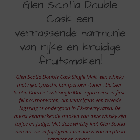
Glen Scotia Double
S
SCOTIA
p
r
Cask een
DOUBLE
i
CASK
n
verrassende harmonie
g
VERRASSENDE
n
van rijke en kruidige
HARMONIE
a
a
VAN
fruitsmaken!
r
RIJKE
d
e
EN
Glen Scotia Double Cask Single Malt
, een whisky
n
KRUIDIGE
met rijke typische Campeltown-tonen. De Glen
a
Scotia Double Cask Single Malt rijpte eerst in first-
v
FRUITSMAKEN
i
fill bourbonvaten, om vervolgens een tweede
g
lagering te ondergaan in PX-sherryvaten. De
a
meest kenmerkende smaken van deze whisky zijn
t
toffee en fudge. Met deze whisky laat Glen Scotia
i
zien dat de leeftijd geen indicatie is van diepte in
e
karakter en smaak.