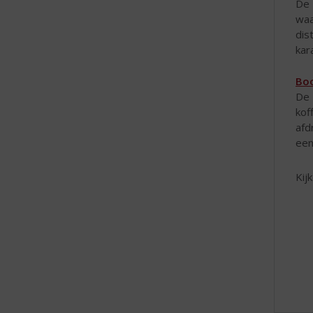
De 
waa
dis
kar
Boo
De 
kof
afd
ee
Kij
Br
he
af
ko