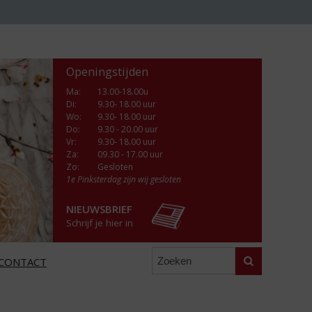
Openingstijden
Ma
:
13.00-18.00u
Di
:
9.30- 18.00 uur
Wo
:
9.30- 18.00 uur
Do
:
9.30 - 20.00 uur
Vr
:
9.30- 18.00 uur
Za
:
09.30 - 17.00 uur
Zo:
Gesloten
1e Pinksterdag zijn wij gesloten
NIEUWSBRIEF
Schrijf je hier in
Zoeken
CONTACT