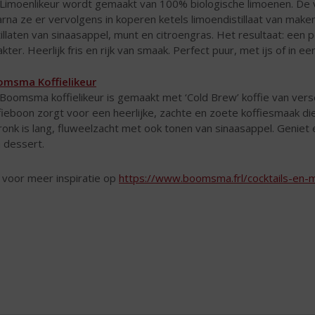
Limoenlikeur wordt gemaakt van 100% biologische limoenen. De 
rna ze er vervolgens in koperen ketels limoendistillaat van make
tillaten van sinaasappel, munt en citroengras. Het resultaat: een
akter. Heerlijk fris en rijk van smaak. Perfect puur, met ijs of in ee
msma Koffielikeur
Boomsma koffielikeur is gemaakt met ‘Cold Brew’ koffie van ver
fieboon zorgt voor een heerlijke, zachte en zoete koffiesmaak di
ronk is lang, fluweelzacht met ook tonen van sinaasappel. Geniet er 
n dessert.
k voor meer inspiratie op
https://www.boomsma.frl/cocktails-en-m
ew’ koffie van verse Arabica bonen. Deze methode 
erlijke, zachte en zoete koffiesmaak die je smaakp
dronk is lang, fluweelzacht met ook tonen van sina
ud met ijs, in cocktails of in een dessert.