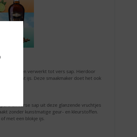
u
de geoogst en verwerkt tot vers sap. Hierdoor
eventueel wat ijs. Deze smaakmaker doet het ook
 pure en verse sap uit deze glanzende vruchtjes
emaakt zonder kunstmatige geur- en kleurstoffen.
ld of met een blokje ijs.