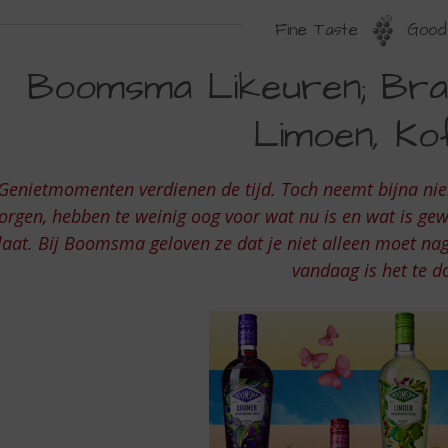
Fine Taste
Good 
OOMSMA
Boomsma Likeuren; Bram
IKEUREN
Limoen, Kof
RAMEN
LIERBESSEN
Genietmomenten verdienen de tijd. Toch neemt bijna nie
IMOEN
rgen, hebben te weinig oog voor wat nu is en wat is gew
OFFIE
 laat. Bij Boomsma geloven ze dat je niet alleen moet n
vandaag is het te d