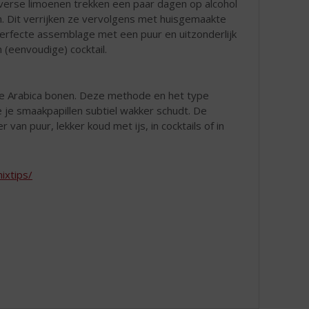
verse limoenen trekken een paar dagen op alcohol
n. Dit verrijken ze vervolgens met huisgemaakte
 perfecte assemblage met een puur en uitzonderlijk
n (eenvoudige) cocktail.
se Arabica bonen. Deze methode en het type
e je smaakpapillen subtiel wakker schudt. De
van puur, lekker koud met ijs, in cocktails of in
koffielikeur is gemaakt met ‘Cold
ixtips/
en het type koffieboon zorgt voor een
apillen subtiel wakker schudt. De
asappel. Geniet er van puur, lekker