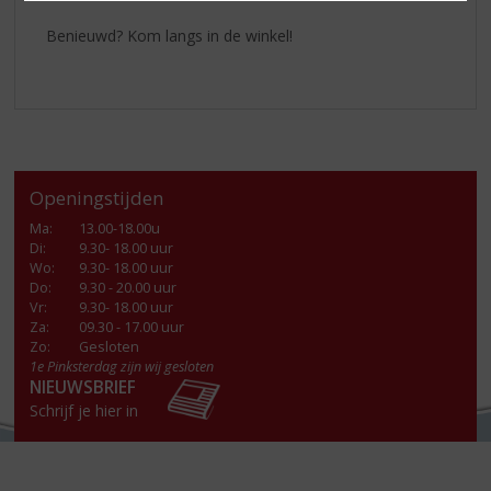
Benieuwd? Kom langs in de winkel!
Openingstijden
Ma
:
13.00-18.00u
Di
:
9.30- 18.00 uur
Wo
:
9.30- 18.00 uur
Do
:
9.30 - 20.00 uur
Vr
:
9.30- 18.00 uur
Za
:
09.30 - 17.00 uur
Zo:
Gesloten
1e Pinksterdag zijn wij gesloten
NIEUWSBRIEF
Schrijf je hier in