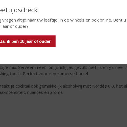
eeftijdscheck
j vragen altijd naar uw leeftijd, in de winkels en ook online. Bent u
 jaar of ouder?
dés Galician Gin & Tonic
Ja, ik ben 18 jaar of ouder
 verfrissende en aromatische twist op de klassieke G&T, geïnspir
bineert
50 ml Nordés Atlantic Galician Gin
– gedistilleerd uit A
t – met
200 ml Franklin & Sons Elderflower & Cucumber Tonic
idige mix. Serveer in een longdrinkglas gevuld met ijs en garneer
ishing touch. Perfect voor een zomerse borrel.
maakt je cocktail ook gemakkelijk alcoholvrij met Nordés 0.0, het
akintensiteit, nuances en aroma.