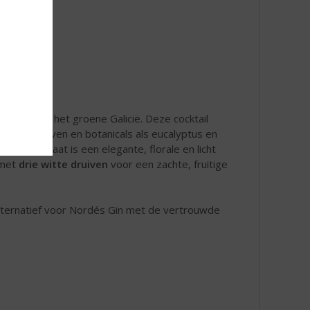
eerd door het groene Galicië. Deze cocktail
lbariño-druiven en botanicals als eucalyptus en
. Het resultaat is een elegante, florale en licht
 met
drie witte druiven
voor een zachte, fruitige
 alternatief voor Nordés Gin met de vertrouwde