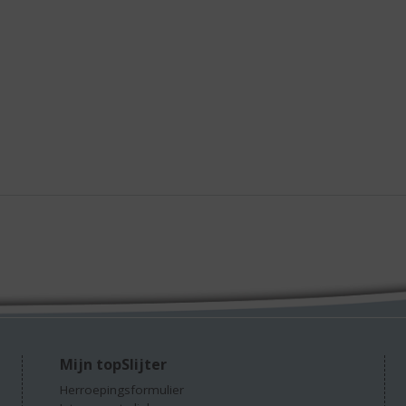
Mijn topSlijter
Herroepingsformulier