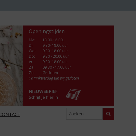
Openingstijden
Ma
:
13.00-18.00u
Di
:
9.30- 18.00 uur
Wo
:
9.30- 18.00 uur
Do
:
9.30 - 20.00 uur
Vr
:
9.30- 18.00 uur
Za
:
09.30 - 17.00 uur
Zo:
Gesloten
1e Pinksterdag zijn wij gesloten
NIEUWSBRIEF
Schrijf je hier in
Zoeken
CONTACT