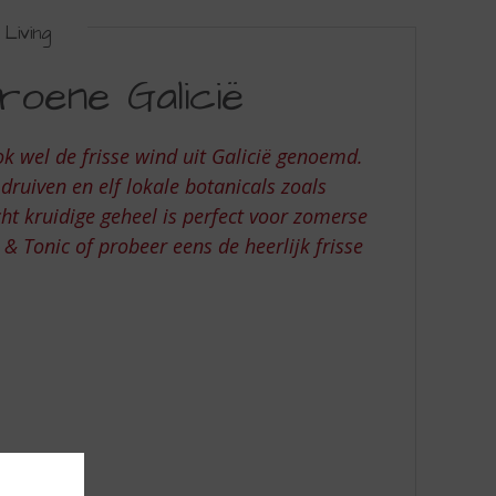
Living
roene Galicië
k wel de frisse wind uit Galicië genoemd.
 druiven en elf lokale botanicals zoals
cht kruidige geheel is perfect voor zomerse
 & Tonic of probeer eens de heerlijk frisse