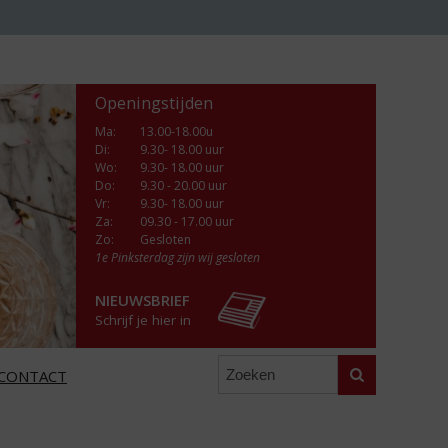
Openingstijden
Ma
:
13.00-18.00u
Di
:
9.30- 18.00 uur
Wo
:
9.30- 18.00 uur
Do
:
9.30 - 20.00 uur
Vr
:
9.30- 18.00 uur
Za
:
09.30 - 17.00 uur
Zo:
Gesloten
1e Pinksterdag zijn wij gesloten
NIEUWSBRIEF
Schrijf je hier in
Zoeken
CONTACT