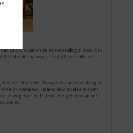
 18
ge van 21,5% waarvan de samenstelling al meer dan
t Schrobbelèr aan maar liefst 43 verschillende
jdens de sfeervolle, Bourgondische rondleiding bij
nze kruidenlikeur. Tijdens de ontdekkingstocht
ster je weg door de historie, het geheim van het
hrobbelèr.