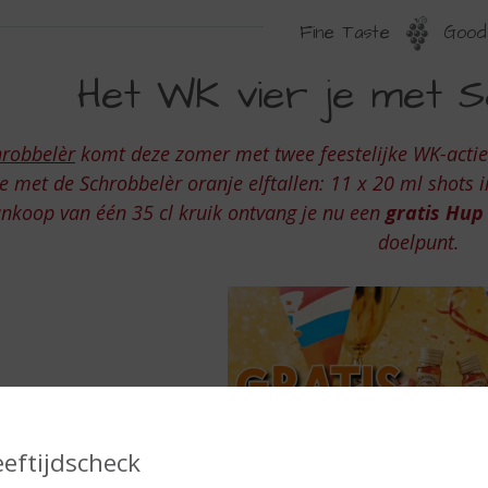
Fine Taste
Good 
ET
Het WK vier je met S
K
IER
hrobbelèr
komt deze zomer met twee feestelijke WK-acti
je met de Schrobbelèr oranje elftallen: 11 x 20 ml shots i
ET
nkoop van één 35 cl kruik ontvang je nu een
gratis Hup
doelpunt.
CHROBBELER
eeftijdscheck