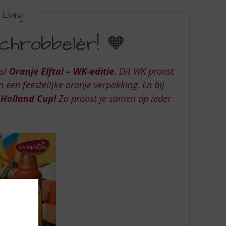
Living
chrobbelèr! 🧡
es!
Oranje Elftal – WK-editie.
Dit WK proost
n een feestelijke oranje verpakking. En bij
 Holland Cup!
Zo proost je samen op ieder