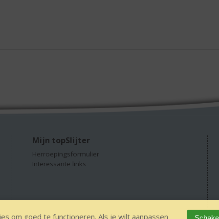
Mijn topSlijter
Herroepingsformulier
Interessante links
es om goed te functioneren. Als je wilt aanpassen
Schakel