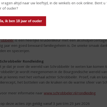
 vragen altijd naar uw leeftijd, in de winkels en ook online. Bent u
ar of ouder?
Ja, ik ben 18 jaar of ouder
robbelèr
is een heerlijke kruidenlikeur met een alcoholpercenta
ftig jaar een goed bewaard familiegeheim is. De unieke smaak dank
iden en specerijen.
Schrobbelèr Rondleiding
t je dat je over de wereld van Schrobbelèr te weten kan komen ti
robbelèr! Je wordt meegenomen in de Bourgondische wereld van o
k je kennis met het verhaal achter Schrobbelèr. Proef, ruik en lui
ilierecept, het bottelen van de kruiken en de warme sfeer van Sc
voor meer informatie naar
www.schrobbeler.nl/rondleiding
 op deze acties zijn geldig vanaf 3 juni t/m 23 juni 2026