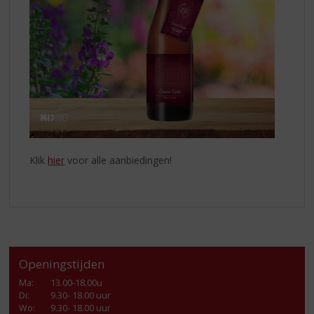
Klik
hier
voor alle aanbiedingen!
Openingstijden
Ma
:
13.00-18.00u
Di
:
9.30- 18.00 uur
Wo
:
9.30- 18.00 uur