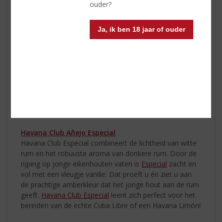
ouder?
shaker met ijs
Ja, ik ben 18 jaar of ouder
2. Voeg
Smirnoff
toe aan de shaker
3. Voeg vanillesiroop toe
4. Passievruchtensap toevoegen
5. Voeg passievruchtenlikeur toe
6. Schud gedurende 15 seconden
7. Zeef in een martini-cocktailglas
8. Garneer met ½ passievrucht
Havana Club Añejo Especial
Havana Club Especial combineert de lichtheid van witte
rum en het robuuste aroma van donkere rum. Door de
rijping op jonge eikenhouten vaten is
Especial
zacht en
vol met een vleugje vanille. Dat proeft u én ziet u aan
de prachtige amberkleur dat het jonge hout aan de rum
geeft.
Havana Club Especial
leent zich perfect voor het
bereiden van de echte Cuba Libre of een Havana Limón!