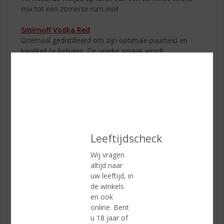
mix tot een zomerse rum mix!
Smirnoff Vodka Red
Driemaal gedistilleerd om zijn optimale puurheid en
kwaliteit te behalen. De unieke smaak wordt
veroorzaakt doordat het distillaat wordt gefiltreerd met
houtskool dat van de schors van zilverberk wordt
gemaakt. Drink
Smirnoff Vodka Red
puur of probeer de
Smirnoff Passievrucht martini cocktail!
Leeftijdscheck
1.
Wij vragen
Vul
altijd naar
uw leeftijd, in
de winkels
en ook
online. Bent
u 18 jaar of