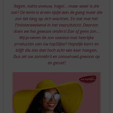
S
ZON
Regen, natte sneeuw, hagel… maar waar is die
p
IN
r
zon? De lente is al een tijdje aan de gang maar die
i
HUIS
zon liet lang op zich wachten. En dat met het
n
Pinksterweekend in het vooruitzicht. Daarom
-
g
doen we het gewoon anders! Zon of geen zon…
n
AANBIEDINGEN
Wij proeven de zon sowieso met heerlijke
a
a
producten van úw topSlijter! Hopelijk komt en
r
blijft die zon dan toch echt een keer hangen
.
d
Dus zet uw zonnebril en zonnehoed gewoon op
e
en geniet!
n
a
v
i
g
a
t
i
e