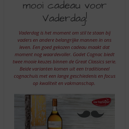
S
mooi cadeau voor
EEN
p
MOOI
r
Vaderdag!
i
CADEAU
n
VOOR
g
Vaderdag is het moment om stil te staan bij
n
VADERDAG
vaders en andere belangrijke mannen in ons
a
leven. Een goed gekozen cadeau maakt dat
a
moment nog waardevoller. Godet Cognac biedt
r
twee mooie keuzes binnen de Great Classics serie.
d
e
Beide varianten komen uit een traditioneel
n
cognachuis met een lange geschiedenis en focus
a
op kwaliteit en vakmanschap.
v
i
g
a
t
i
e