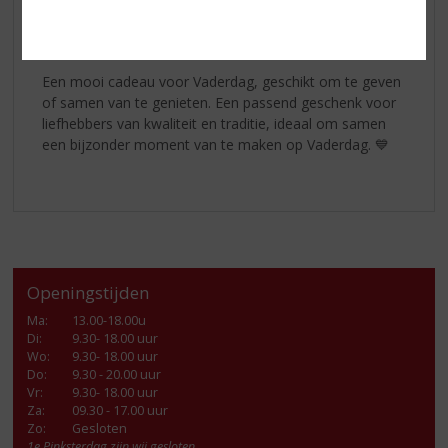
met een lange geschiedenis en focus op kwaliteit en
vakmanschap.
Een mooi cadeau voor Vaderdag, geschikt om te geven
of samen van te genieten. Een passend geschenk voor
liefhebbers van kwaliteit en traditie, ideaal om samen
een bijzonder moment van te maken op Vaderdag. 💙
Openingstijden
Ma
:
13.00-18.00u
Di
:
9.30- 18.00 uur
Wo
:
9.30- 18.00 uur
Do
:
9.30 - 20.00 uur
Vr
:
9.30- 18.00 uur
Za
:
09.30 - 17.00 uur
Zo:
Gesloten
1e Pinksterdag zijn wij gesloten