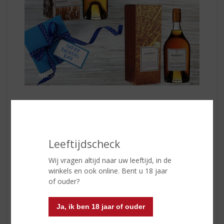
VS Classique
is een toegankelijke cognac met frisse
tonen van fruit en vanille. Licht en elegant, geschikt om
Leeftijdscheck
ontspannen van te genieten.
Wij vragen altijd naar uw leeftijd, in de
VSOP Original
heeft meer rijping en diepgang, met
winkels en ook online. Bent u 18 jaar
zachte tonen van honing, rijp fruit en een ronde
of ouder?
afdronk. Een klassieker voor wie net wat meer
complexiteit zoekt.
Ja, ik ben 18 jaar of ouder
Beide varianten komen uit een traditioneel cognachuis