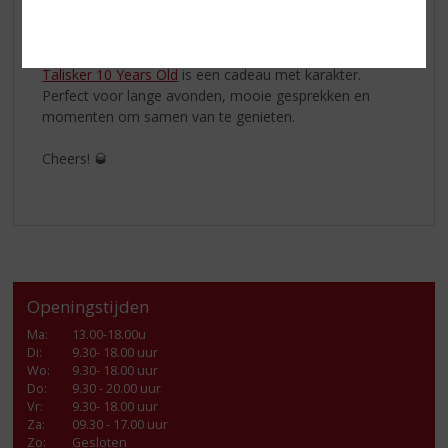
Of je nu een ervaren whiskydrinker bent of iemand wilt
verrassen met een bijzondere fles voor Vaderdag,
Talisker 10 Years Old
is een cadeau met karakter.
Perfect voor lange avonden, mooie gesprekken en
momenten om samen van te genieten.
Cheers! 🥃
Openingstijden
Ma
:
13.00-18.00u
Di
:
9.30- 18.00 uur
Wo
:
9.30- 18.00 uur
Do
:
9.30 - 20.00 uur
Vr
:
9.30- 18.00 uur
Za
:
09.30 - 17.00 uur
Zo:
Gesloten