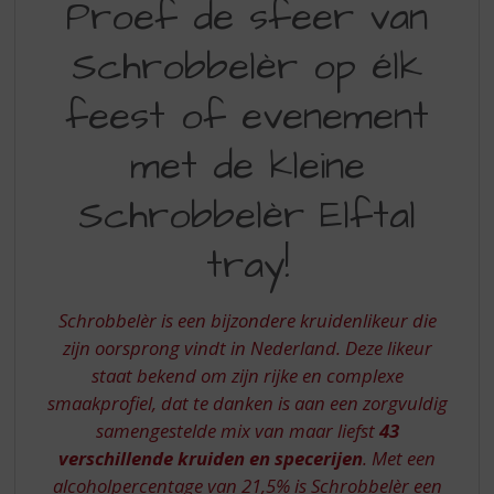
Proef de sfeer van
S
DE
p
r
Schrobbelèr op élk
SFEER
i
VAN
n
feest of evenement
g
SCHROBBELER
n
met de kleine
OP
a
a
ELK
Schrobbelèr Elftal
r
FEEST
d
tray!
e
OF
n
EVENEMENT
a
Schrobbelèr is een bijzondere kruidenlikeur die
v
MET
zijn oorsprong vindt in Nederland. Deze likeur
i
DE
g
staat bekend om zijn rijke en complexe
KLEINE
a
smaakprofiel, dat te danken is aan een zorgvuldig
t
samengestelde mix van maar liefst
43
SCHROBBELER
i
verschillende kruiden en specerijen
. Met een
ELFTAL
e
alcoholpercentage van 21,5% is Schrobbelèr een