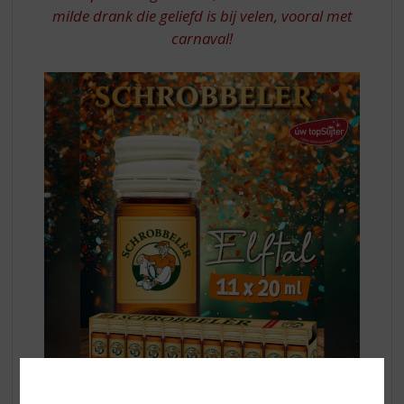
TRAY
milde drank die geliefd is bij velen, vooral met
carnaval!