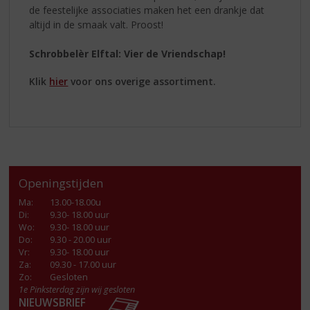
de feestelijke associaties maken het een drankje dat
altijd in de smaak valt. Proost!
Schrobbelèr Elftal: Vier de Vriendschap!
Klik
hier
voor ons overige assortiment.
Openingstijden
Ma
:
13.00-18.00u
Di
:
9.30- 18.00 uur
Wo
:
9.30- 18.00 uur
Do
:
9.30 - 20.00 uur
Vr
:
9.30- 18.00 uur
Za
:
09.30 - 17.00 uur
Zo:
Gesloten
1e Pinksterdag zijn wij gesloten
NIEUWSBRIEF