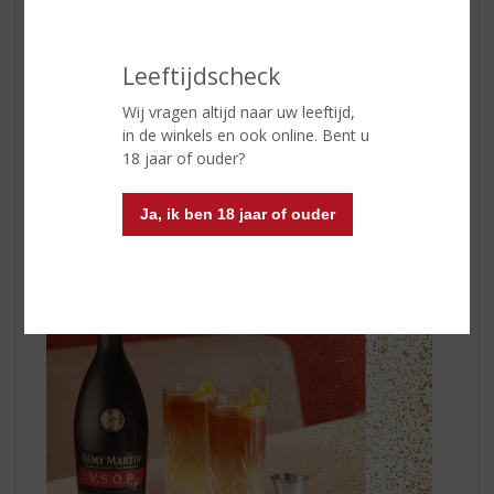
gelaagd. Combineert de rondheid van rijp fruit met een
aangenaam mondgevoel en een zijdezachte textuur
Leeftijdscheck
Cocktail suggestie:
RÉMY GINGER
Wij vragen altijd naar uw leeftijd,
50 ml Rémy Martin VSOP
in de winkels en ook online. Bent u
Aanvullen met gemberbier
18 jaar of ouder?
Angostura Bitters
Citroenzest
Ja, ik ben 18 jaar of ouder