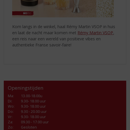
Kom langs in de winkel, haal Rémy Martin VSOP in huis
en laat de nacht maar komen met
Rémy Martin VSOP
,
een reis naar een wereld van positieve vibes en
authentieke Franse savoir-faire!
Openingstijden
Ma
:
13.00-18.00u
Di
:
9.30- 18.00 uur
Wo
:
9.30- 18.00 uur
Do
:
9.30 - 20.00 uur
Vr
:
9.30- 18.00 uur
Za
:
09.30 - 17.00 uur
Zo:
Gesloten