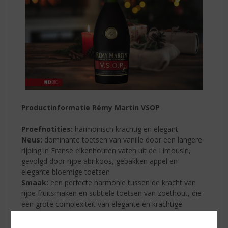
Productinformatie Rémy Martin VSOP
Proefnotities:
harmonisch krachtig en elegant
Neus:
dominante toetsen van vanille door een langere
rijping in Franse eikenhouten vaten uit de Limousin,
gevolgd door rijpe abrikoos, gebakken appel en
elegante bloemige toetsen
Smaak:
een perfecte harmonie tussen de kracht van
rijpe fruitsmaken en subtiele toetsen van zoethout, die
een grote complexiteit van elegante en krachtige
aroma’s biedt
Body:
goed uitgebalanceerd, gestructureerd en