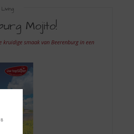
Living
rg Mojito!
 de kruidige smaak van Beerenburg in een
18