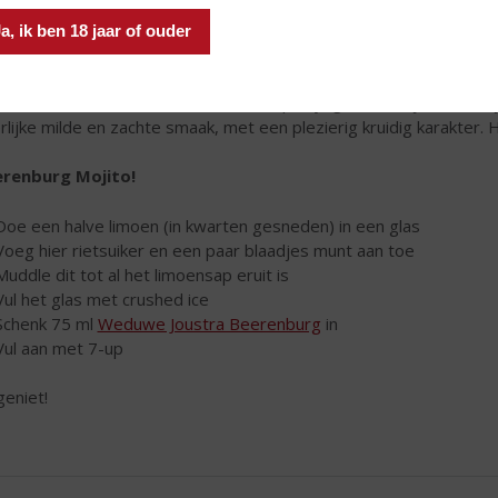
a, ik ben 18 jaar of ouder
r de kruiden een maand te trekken op huysgemaakte jenever kri
rlijke milde en zachte smaak, met een plezierig kruidig karakter. He
renburg Mojito!
Doe een halve limoen (in kwarten gesneden) in een glas
Voeg hier rietsuiker en een paar blaadjes munt aan toe
Muddle dit tot al het limoensap eruit is
Vul het glas met crushed ice
Schenk 75 ml
Weduwe Joustra Beerenburg
in
Vul aan met 7-up
geniet!