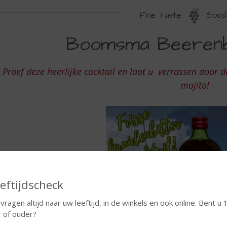
Fine Taste
Good 
OOMSMA
Boomsma Beerenbu
EERENBURGER
OJITO
Proef deze heerlijke cocktail en laat u verrassen door
mojito!
eftijdscheck
 vragen altijd naar uw leeftijd, in de winkels en ook online. Bent u 
r of ouder?