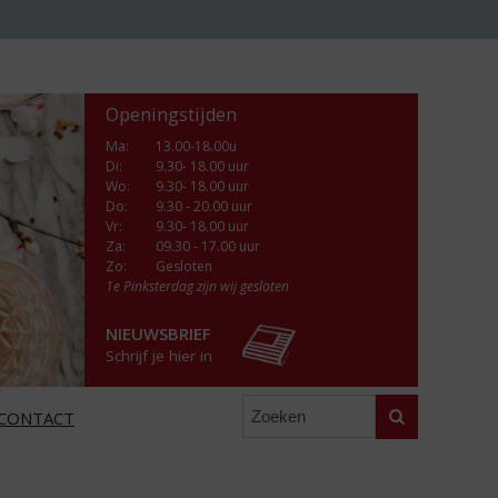
Openingstijden
Ma
:
13.00-18.00u
Di
:
9.30- 18.00 uur
Wo
:
9.30- 18.00 uur
Do
:
9.30 - 20.00 uur
Vr
:
9.30- 18.00 uur
Za
:
09.30 - 17.00 uur
Zo:
Gesloten
1e Pinksterdag zijn wij gesloten
NIEUWSBRIEF
Schrijf je hier in
Zoeken
CONTACT