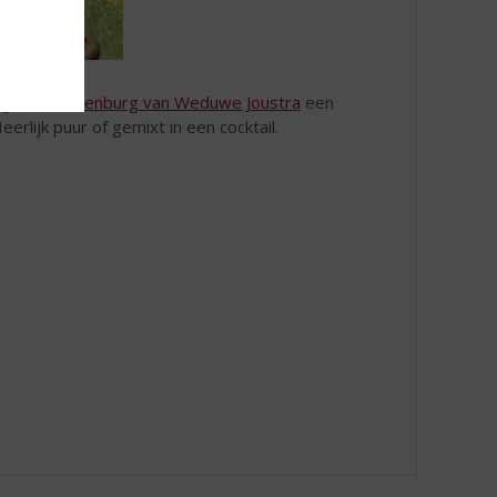
jgt de
Beerenburg van Weduwe Joustra
een
erlijk puur of gemixt in een cocktail.