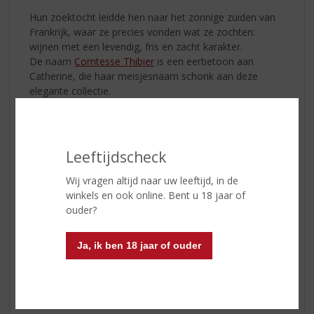
Hun zoektocht leidde hen naar het zonnige zuiden van
Frankrijk, waar ze precies vonden wat ze zochten:
wijnen met een levendig, fris en zacht karakter.
De naam
Comtesse Thibier
is een eerbetoon aan
Catherine, die haar meisjesnaam schonk aan deze
elegante collectie.
Comtesse Thibier Chardonnay
Een witgouden wijn met verleidelijke aroma’s van perzik
en citrus. Fris, elegant en fruitig – een perfecte balans
Leeftijdscheck
tussen sappig wit fruit en een verfrissende afdronk.
Wij vragen altijd naar uw leeftijd, in de
Comtesse Thibier Merlot
winkels en ook online. Bent u 18 jaar of
Een diep robijnrode wijn met aroma’s van kersen en
ouder?
cassis. Rijk, rond en soepel van smaak, met zachte
tannines en een lange, fluweelzachte finale.
Ja, ik ben 18 jaar of ouder
Laat je meevoeren naar Zuid-Frankrijk met deze twee
wijnen die vakmanschap, passie én een vleugje
romantiek combineren.