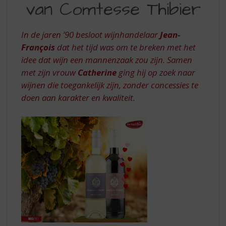
S
van Comtesse Thibier
CHARME
p
VAN
r
i
In de jaren ’90 besloot wijnhandelaar
Jean-
COMTESSE
n
François
dat het tijd was om te breken met het
THIBIER
g
idee dat wijn een mannenzaak zou zijn. Samen
n
met zijn vrouw
Catherine
ging hij op zoek naar
a
wijnen die toegankelijk zijn, zonder concessies te
a
r
doen aan karakter en kwaliteit.
d
e
n
a
v
i
g
a
t
i
e