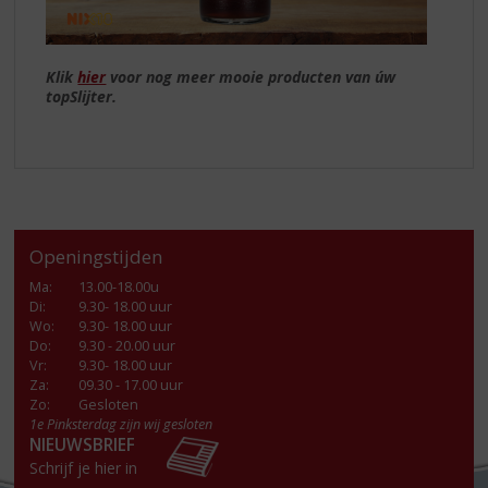
Klik
hier
voor nog meer mooie producten van úw
topSlijter.
Openingstijden
Ma
:
13.00-18.00u
Di
:
9.30- 18.00 uur
Wo
:
9.30- 18.00 uur
Do
:
9.30 - 20.00 uur
Vr
:
9.30- 18.00 uur
Za
:
09.30 - 17.00 uur
Zo:
Gesloten
1e Pinksterdag zijn wij gesloten
NIEUWSBRIEF
Schrijf je hier in