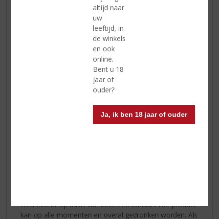
altijd naar
smaakt ouderwets lekker!
uw
leeftijd, in
de winkels
en ook
online.
Bent u 18
jaar of
ouder?
Ja, ik ben 18 jaar of ouder
Boswandeling
... 'n knap eigenwijs likeurtje!
Het is een Hollandse likeur met een tropisch tintje: een
creamlikeur op basis van kokos en banaan. Het product
kan op alle momenten en overal gedronken worden. Als