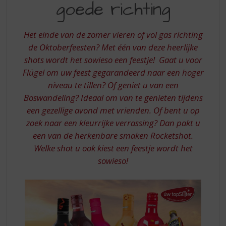
S
goede richting
SHOT’IN
p
DE
r
i
Het einde van de zomer vieren of vol gas richting
GOEDE
n
de Oktoberfeesten? Met één van deze heerlijke
RICHTING
g
shots wordt het sowieso een feestje! Gaat u voor
n
Flügel om uw feest gegarandeerd naar een hoger
a
niveau te tillen? Of geniet u van een
a
r
Boswandeling? Ideaal om van te genieten tijdens
d
een gezellige avond met vrienden. Of bent u op
e
zoek naar een kleurrijke verrassing? Dan pakt u
n
een van de herkenbare smaken Rocketshot.
a
Welke shot u ook kiest een feestje wordt het
v
sowieso!
i
g
a
t
i
e